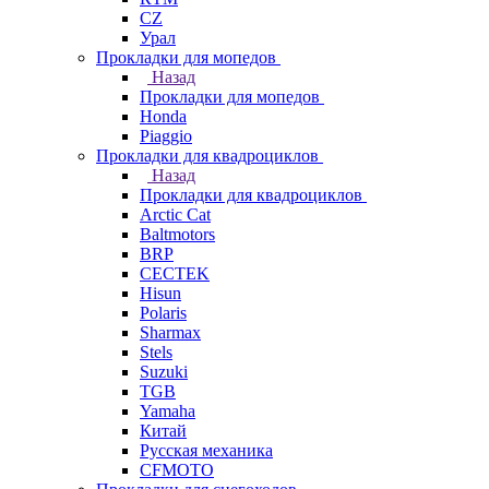
СZ
Урал
Прокладки для мопедов
Назад
Прокладки для мопедов
Honda
Piaggio
Прокладки для квадроциклов
Назад
Прокладки для квадроциклов
Arctic Cat
Baltmotors
BRP
CECTEK
Hisun
Polaris
Sharmax
Stels
Suzuki
TGB
Yamaha
Китай
Русская механика
СFMOTO