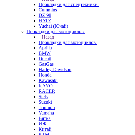
Прокладки для спецтехники
Cummins
DZ 98
HATZ
Yuchai (Ючай)
Прокладки для мотоциклов
Назад
Прокладки для мотоциклов
Aprilia
BMW
Ducati
GasGas
Harley-Davidson
Honda
Kawasaki
KAYO
RACER
Stels
Suzuki
Triumph
Yamaha
Вятка
ИЖ
Китай
КТМ