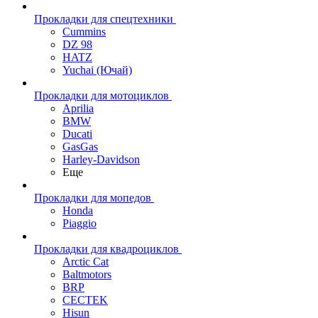
Прокладки для спецтехники
Cummins
DZ 98
HATZ
Yuchai (Ючай)
Прокладки для мотоциклов
Aprilia
BMW
Ducati
GasGas
Harley-Davidson
Еще
Прокладки для мопедов
Honda
Piaggio
Прокладки для квадроциклов
Arctic Cat
Baltmotors
BRP
CECTEK
Hisun