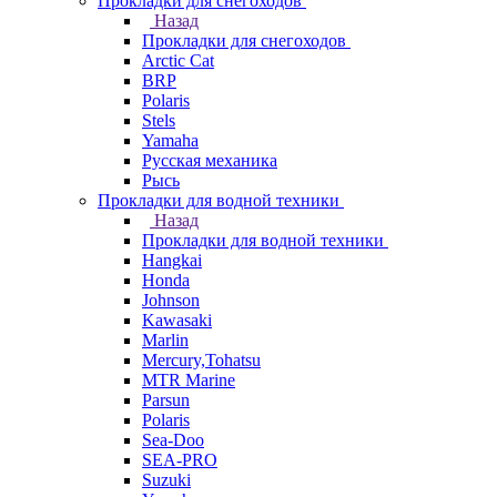
Прокладки для снегоходов
Назад
Прокладки для снегоходов
Arctic Cat
BRP
Polaris
Stels
Yamaha
Русская механика
Рысь
Прокладки для водной техники
Назад
Прокладки для водной техники
Hangkai
Honda
Johnson
Kawasaki
Marlin
Mercury,Tohatsu
MTR Marine
Parsun
Polaris
Sea-Doo
SEA-PRO
Suzuki