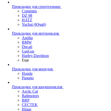
Прокладки для спецтехники
Cummins
DZ 98
HATZ
Yuchai (Ючай)
Прокладки для мотоциклов
Aprilia
BMW
Ducati
GasGas
Harley-Davidson
Еще
Прокладки для мопедов
Honda
Piaggio
Прокладки для квадроциклов
Arctic Cat
Baltmotors
BRP
CECTEK
Hisun