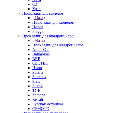
СZ
Урал
Прокладки для мопедов
Назад
Прокладки для мопедов
Honda
Piaggio
Прокладки для квадроциклов
Назад
Прокладки для квадроциклов
Arctic Cat
Baltmotors
BRP
CECTEK
Hisun
Polaris
Sharmax
Stels
Suzuki
TGB
Yamaha
Китай
Русская механика
СFMOTO