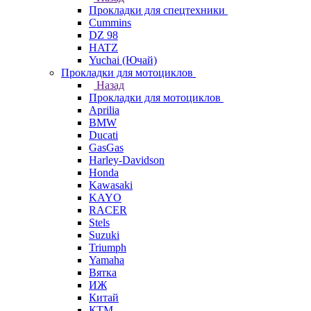
Прокладки для спецтехники
Cummins
DZ 98
HATZ
Yuchai (Ючай)
Прокладки для мотоциклов
Назад
Прокладки для мотоциклов
Aprilia
BMW
Ducati
GasGas
Harley-Davidson
Honda
Kawasaki
KAYO
RACER
Stels
Suzuki
Triumph
Yamaha
Вятка
ИЖ
Китай
КТМ