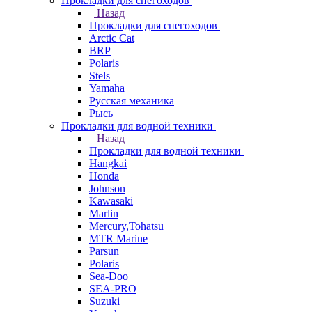
Прокладки для снегоходов
Назад
Прокладки для снегоходов
Arctic Cat
BRP
Polaris
Stels
Yamaha
Русская механика
Рысь
Прокладки для водной техники
Назад
Прокладки для водной техники
Hangkai
Honda
Johnson
Kawasaki
Marlin
Mercury,Tohatsu
MTR Marine
Parsun
Polaris
Sea-Doo
SEA-PRO
Suzuki