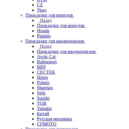
СZ
Урал
Прокладки для мопедов
Назад
Прокладки для мопедов
Honda
Piaggio
Прокладки для квадроциклов
Назад
Прокладки для квадроциклов
Arctic Cat
Baltmotors
BRP
CECTEK
Hisun
Polaris
Sharmax
Stels
Suzuki
TGB
Yamaha
Китай
Русская механика
СFMOTO