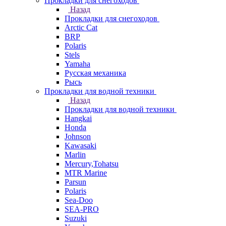
Прокладки для снегоходов
Назад
Прокладки для снегоходов
Arctic Cat
BRP
Polaris
Stels
Yamaha
Русская механика
Рысь
Прокладки для водной техники
Назад
Прокладки для водной техники
Hangkai
Honda
Johnson
Kawasaki
Marlin
Mercury,Tohatsu
MTR Marine
Parsun
Polaris
Sea-Doo
SEA-PRO
Suzuki