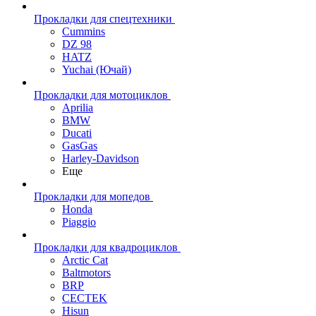
Прокладки для спецтехники
Cummins
DZ 98
HATZ
Yuchai (Ючай)
Прокладки для мотоциклов
Aprilia
BMW
Ducati
GasGas
Harley-Davidson
Еще
Прокладки для мопедов
Honda
Piaggio
Прокладки для квадроциклов
Arctic Cat
Baltmotors
BRP
CECTEK
Hisun