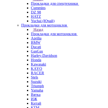
Прокладки для спецтехники
Cummins
DZ 98
HATZ
Yuchai (Ючай)
Прокладки для мотоциклов
Назад
Прокладки для мотоциклов
Aprilia
BMW
Ducati
GasGas
Harley-Davidson
Honda
Kawasaki
KAYO
RACER
Stels
Suzuki
Triumph
Yamaha
Вятка
ИЖ
Китай
КТМ