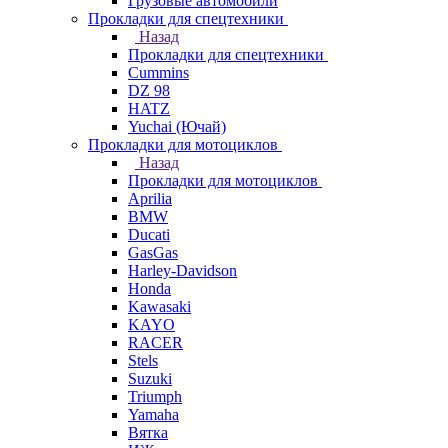
Грузовые автомобили
Прокладки для спецтехники
Назад
Прокладки для спецтехники
Cummins
DZ 98
HATZ
Yuchai (Ючай)
Прокладки для мотоциклов
Назад
Прокладки для мотоциклов
Aprilia
BMW
Ducati
GasGas
Harley-Davidson
Honda
Kawasaki
KAYO
RACER
Stels
Suzuki
Triumph
Yamaha
Вятка