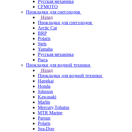
Русская механика
СFMOTO
Прокладки для снегоходов
Назад
Прокладки для снегоходов
Arctic Cat
BRP
Polaris
Stels
Yamaha
Русская механика
Рысь
Прокладки для водной техники
Назад
Прокладки для водной техники
Hangkai
Honda
Johnson
Kawasaki
Marlin
Mercury,Tohatsu
MTR Marine
Parsun
Polaris
Sea-Doo