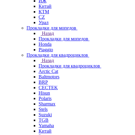
ИЖ
Китай
КТМ
СZ
Урал
Прокладки для мопедов
Назад
Прокладки для мопедов
Honda
Piaggio
Прокладки для квадроциклов
Назад
Прокладки для квадроциклов
Arctic Cat
Baltmotors
BRP
CECTEK
Hisun
Polaris
Sharmax
Stels
Suzuki
TGB
Yamaha
Китай