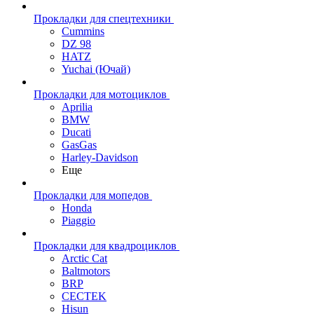
Прокладки для спецтехники
Cummins
DZ 98
HATZ
Yuchai (Ючай)
Прокладки для мотоциклов
Aprilia
BMW
Ducati
GasGas
Harley-Davidson
Еще
Прокладки для мопедов
Honda
Piaggio
Прокладки для квадроциклов
Arctic Cat
Baltmotors
BRP
CECTEK
Hisun