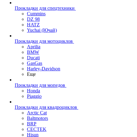
Прокладки для спецтехники
Cummins
DZ 98
HATZ
Yuchai (Ючай)
Прокладки для мотоциклов
Aprilia
BMW
Ducati
GasGas
Harley-Davidson
Еще
Прокладки для мопедов
Honda
Piaggio
Прокладки для квадроциклов
Arctic Cat
Baltmotors
BRP
CECTEK
Hisun