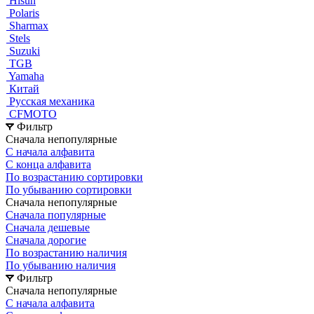
Hisun
Polaris
Sharmax
Stels
Suzuki
TGB
Yamaha
Китай
Русская механика
СFMOTO
Фильтр
Сначала непопулярные
С начала алфавита
С конца алфавита
По возрастанию сортировки
По убыванию сортировки
Сначала непопулярные
Сначала популярные
Сначала дешевые
Сначала дорогие
По возрастанию наличия
По убыванию наличия
Фильтр
Сначала непопулярные
С начала алфавита