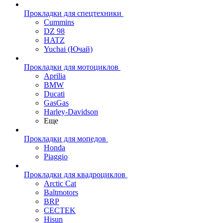
Прокладки для спецтехники
Cummins
DZ 98
HATZ
Yuchai (Ючай)
Прокладки для мотоциклов
Aprilia
BMW
Ducati
GasGas
Harley-Davidson
Еще
Прокладки для мопедов
Honda
Piaggio
Прокладки для квадроциклов
Arctic Cat
Baltmotors
BRP
CECTEK
Hisun