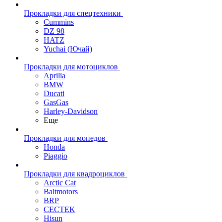
Прокладки для спецтехники
Cummins
DZ 98
HATZ
Yuchai (Ючай)
Прокладки для мотоциклов
Aprilia
BMW
Ducati
GasGas
Harley-Davidson
Еще
Прокладки для мопедов
Honda
Piaggio
Прокладки для квадроциклов
Arctic Cat
Baltmotors
BRP
CECTEK
Hisun