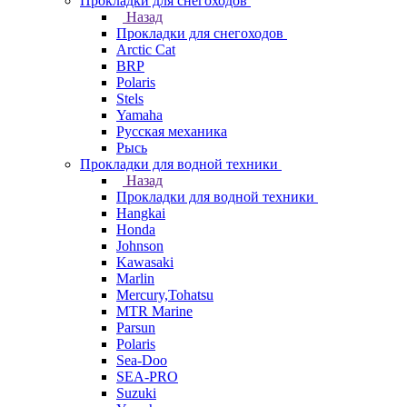
Прокладки для снегоходов
Назад
Прокладки для снегоходов
Arctic Cat
BRP
Polaris
Stels
Yamaha
Русская механика
Рысь
Прокладки для водной техники
Назад
Прокладки для водной техники
Hangkai
Honda
Johnson
Kawasaki
Marlin
Mercury,Tohatsu
MTR Marine
Parsun
Polaris
Sea-Doo
SEA-PRO
Suzuki