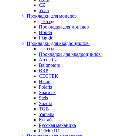
СZ
Урал
Прокладки для мопедов
Назад
Прокладки для мопедов
Honda
Piaggio
Прокладки для квадроциклов
Назад
Прокладки для квадроциклов
Arctic Cat
Baltmotors
BRP
CECTEK
Hisun
Polaris
Sharmax
Stels
Suzuki
TGB
Yamaha
Китай
Русская механика
СFMOTO