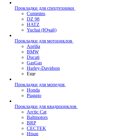
Прокладки для спецтехники
Cummins
DZ 98
HATZ
Yuchai (Ючай)
Прокладки для мотоциклов
Aprilia
BMW
Ducati
GasGas
Harley-Davidson
Еще
Прокладки для мопедов
Honda
Piaggio
Прокладки для квадроциклов
Arctic Cat
Baltmotors
BRP
CECTEK
Hisun