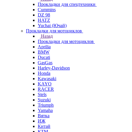
Прокладки для спецтехники
Cummins
DZ 98
HATZ
Yuchai (Ючай)
Прокладки для мотоциклов
Назад
Прокладки для мотоциклов
Aprilia
BMW
Ducati
GasGas
Harley-Davidson
Honda
Kawasaki
KAYO
RACER
Stels
Suzuki
Triumph
Yamaha
Вятка
ИЖ
Китай
КТМ