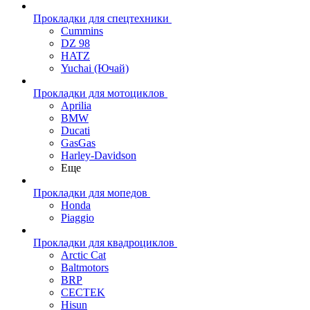
Прокладки для спецтехники
Cummins
DZ 98
HATZ
Yuchai (Ючай)
Прокладки для мотоциклов
Aprilia
BMW
Ducati
GasGas
Harley-Davidson
Еще
Прокладки для мопедов
Honda
Piaggio
Прокладки для квадроциклов
Arctic Cat
Baltmotors
BRP
CECTEK
Hisun