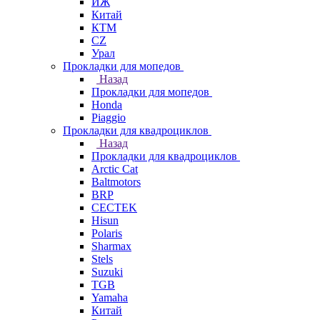
ИЖ
Китай
КТМ
СZ
Урал
Прокладки для мопедов
Назад
Прокладки для мопедов
Honda
Piaggio
Прокладки для квадроциклов
Назад
Прокладки для квадроциклов
Arctic Cat
Baltmotors
BRP
CECTEK
Hisun
Polaris
Sharmax
Stels
Suzuki
TGB
Yamaha
Китай