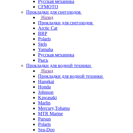
Русская механика
СFMOTO
Прокладки для снегоходов
Назад
Прокладки для снегоходов
Arctic Cat
BRP
Polaris
Stels
Yamaha
Русская механика
Рысь
Прокладки для водной техники
Назад
Прокладки для водной техники
Hangkai
Honda
Johnson
Kawasaki
Marlin
Mercury,Tohatsu
MTR Marine
Parsun
Polaris
Sea-Doo