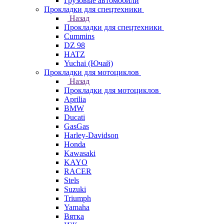
Грузовые автомобили
Прокладки для спецтехники
Назад
Прокладки для спецтехники
Cummins
DZ 98
HATZ
Yuchai (Ючай)
Прокладки для мотоциклов
Назад
Прокладки для мотоциклов
Aprilia
BMW
Ducati
GasGas
Harley-Davidson
Honda
Kawasaki
KAYO
RACER
Stels
Suzuki
Triumph
Yamaha
Вятка