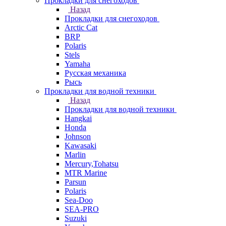
Прокладки для снегоходов
Назад
Прокладки для снегоходов
Arctic Cat
BRP
Polaris
Stels
Yamaha
Русская механика
Рысь
Прокладки для водной техники
Назад
Прокладки для водной техники
Hangkai
Honda
Johnson
Kawasaki
Marlin
Mercury,Tohatsu
MTR Marine
Parsun
Polaris
Sea-Doo
SEA-PRO
Suzuki