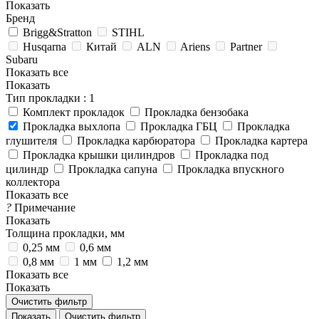
Показать
Бренд
Brigg&Stratton
STIHL
Husqarna
Китай
ALN
Ariens
Partner
Subaru
Показать все
Показать
Тип прокладки
: 1
Комплект прокладок
Прокладка бензобака
Прокладка выхлопа
Прокладка ГБЦ
Прокладка
глушителя
Прокладка карбюратора
Прокладка картера
Прокладка крышки цилиндров
Прокладка под
цилиндр
Прокладка сапуна
Прокладка впускного
коллектора
Показать все
?
Примечание
Показать
Толщина прокладки, мм
0,25 мм
0,6 мм
0,8 мм
1 мм
1,2 мм
Показать все
Показать
Очистить фильтр
Очистить фильтр