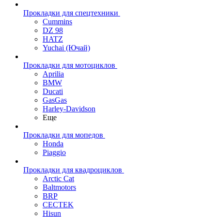
Прокладки для спецтехники
Cummins
DZ 98
HATZ
Yuchai (Ючай)
Прокладки для мотоциклов
Aprilia
BMW
Ducati
GasGas
Harley-Davidson
Еще
Прокладки для мопедов
Honda
Piaggio
Прокладки для квадроциклов
Arctic Cat
Baltmotors
BRP
CECTEK
Hisun