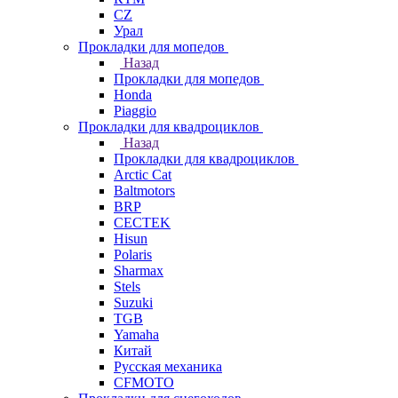
СZ
Урал
Прокладки для мопедов
Назад
Прокладки для мопедов
Honda
Piaggio
Прокладки для квадроциклов
Назад
Прокладки для квадроциклов
Arctic Cat
Baltmotors
BRP
CECTEK
Hisun
Polaris
Sharmax
Stels
Suzuki
TGB
Yamaha
Китай
Русская механика
СFMOTO