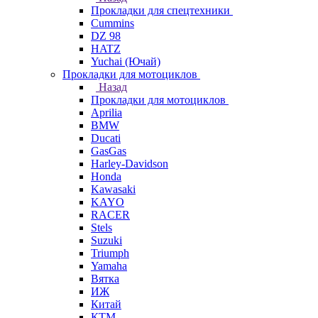
Прокладки для спецтехники
Cummins
DZ 98
HATZ
Yuchai (Ючай)
Прокладки для мотоциклов
Назад
Прокладки для мотоциклов
Aprilia
BMW
Ducati
GasGas
Harley-Davidson
Honda
Kawasaki
KAYO
RACER
Stels
Suzuki
Triumph
Yamaha
Вятка
ИЖ
Китай
КТМ