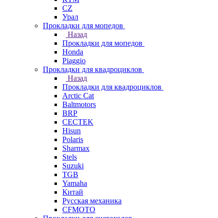
СZ
Урал
Прокладки для мопедов
Назад
Прокладки для мопедов
Honda
Piaggio
Прокладки для квадроциклов
Назад
Прокладки для квадроциклов
Arctic Cat
Baltmotors
BRP
CECTEK
Hisun
Polaris
Sharmax
Stels
Suzuki
TGB
Yamaha
Китай
Русская механика
СFMOTO