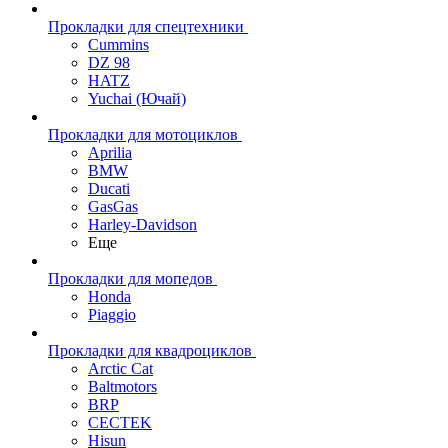
Прокладки для спецтехники
Cummins
DZ 98
HATZ
Yuchai (Ючай)
Прокладки для мотоциклов
Aprilia
BMW
Ducati
GasGas
Harley-Davidson
Еще
Прокладки для мопедов
Honda
Piaggio
Прокладки для квадроциклов
Arctic Cat
Baltmotors
BRP
CECTEK
Hisun