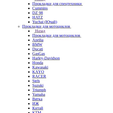
Прокладки для спецтехники
Cummins
DZ 98
HATZ
Yuchai (Ючай)
Прокладки для мотоциклов
Назад
Прокладки для мотоциклов
Aprilia
BMW
Ducati
GasGas
Harley-Davidson
Honda
Kawasaki
KAYO
RACER
Stels
Suzuki
Triumph
Yamaha
Вятка
ИЖ
Китай
КТМ