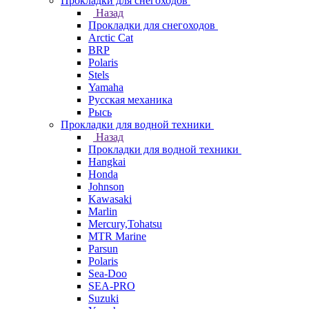
Прокладки для снегоходов
Назад
Прокладки для снегоходов
Arctic Cat
BRP
Polaris
Stels
Yamaha
Русская механика
Рысь
Прокладки для водной техники
Назад
Прокладки для водной техники
Hangkai
Honda
Johnson
Kawasaki
Marlin
Mercury,Tohatsu
MTR Marine
Parsun
Polaris
Sea-Doo
SEA-PRO
Suzuki