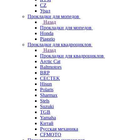
СZ
Урал
Прокладки для мопедов
Назад
Прокладки для мопедов
Honda
Piaggio
Прокладки для квадроциклов
Назад
Прокладки для квадроциклов
Arctic Cat
Baltmotors
BRP
CECTEK
Hisun
Polaris
Sharmax
Stels
Suzuki
TGB
Yamaha
Китай
Русская механика
СFMOTO