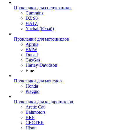
Прокладки для спецтехники
Cummins
DZ 98
HATZ
Yuchai (Ючай)
Прокладки для мотоциклов
Aprilia
BMW
Ducati
GasGas
Harley-Davidson
Еще
Прокладки для мопедов
Honda
Piaggio
Прокладки для квадроциклов
Arctic Cat
Baltmotors
BRP
CECTEK
Hisun