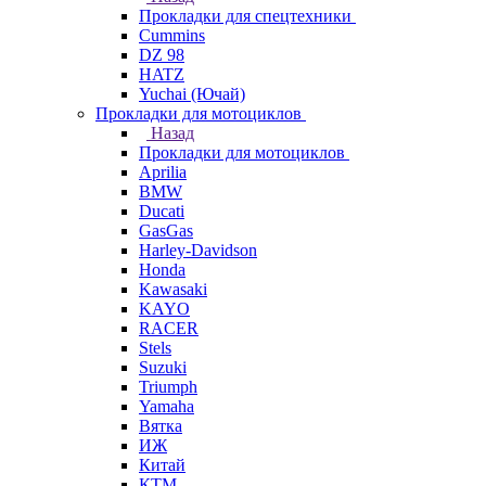
Прокладки для спецтехники
Cummins
DZ 98
HATZ
Yuchai (Ючай)
Прокладки для мотоциклов
Назад
Прокладки для мотоциклов
Aprilia
BMW
Ducati
GasGas
Harley-Davidson
Honda
Kawasaki
KAYO
RACER
Stels
Suzuki
Triumph
Yamaha
Вятка
ИЖ
Китай
КТМ