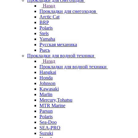
Прокладки для снегоходов
Назад
Прокладки для снегоходов
Arctic Cat
BRP
Polaris
Stels
Yamaha
Русская механика
Рысь
Прокладки для водной техники
Назад
Прокладки для водной техники
Hangkai
Honda
Johnson
Kawasaki
Marlin
Mercury,Tohatsu
MTR Marine
Parsun
Polaris
Sea-Doo
SEA-PRO
Suzuki