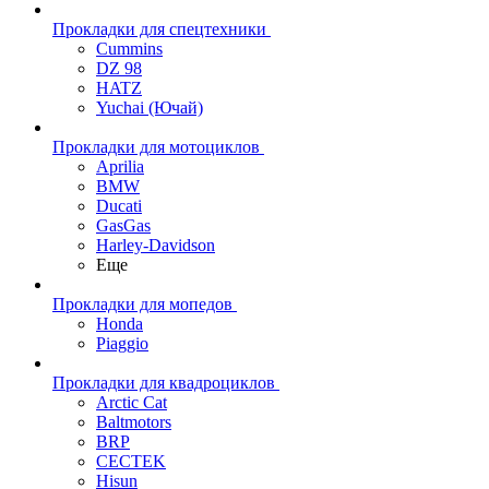
Прокладки для спецтехники
Cummins
DZ 98
HATZ
Yuchai (Ючай)
Прокладки для мотоциклов
Aprilia
BMW
Ducati
GasGas
Harley-Davidson
Еще
Прокладки для мопедов
Honda
Piaggio
Прокладки для квадроциклов
Arctic Cat
Baltmotors
BRP
CECTEK
Hisun