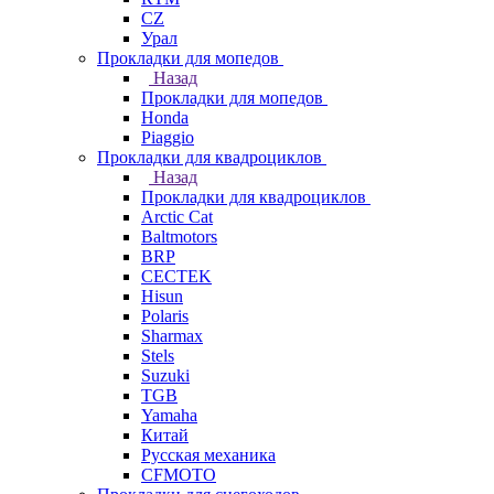
СZ
Урал
Прокладки для мопедов
Назад
Прокладки для мопедов
Honda
Piaggio
Прокладки для квадроциклов
Назад
Прокладки для квадроциклов
Arctic Cat
Baltmotors
BRP
CECTEK
Hisun
Polaris
Sharmax
Stels
Suzuki
TGB
Yamaha
Китай
Русская механика
СFMOTO