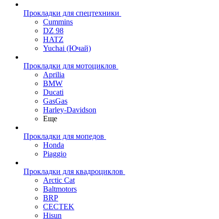
Прокладки для спецтехники
Cummins
DZ 98
HATZ
Yuchai (Ючай)
Прокладки для мотоциклов
Aprilia
BMW
Ducati
GasGas
Harley-Davidson
Еще
Прокладки для мопедов
Honda
Piaggio
Прокладки для квадроциклов
Arctic Cat
Baltmotors
BRP
CECTEK
Hisun