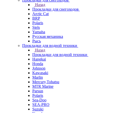
Прокладки для снегоходов
Назад
Прокладки для снегоходов
Arctic Cat
BRP
Polaris
Stels
Yamaha
Русская механика
Рысь
Прокладки для водной техники
Назад
Прокладки для водной техники
Hangkai
Honda
Johnson
Kawasaki
Marlin
Mercury,Tohatsu
MTR Marine
Parsun
Polaris
Sea-Doo
SEA-PRO
Suzuki