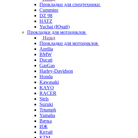
Прокладки для спецтехники
Cummins
DZ 98
HATZ
Yuchai (Ючай)
Прокладки для мотоциклов
Назад
Прокладки для мотоциклов
Aprilia
BMW
Ducati
GasGas
Harley-Davidson
Honda
Kawasaki
KAYO
RACER
Stels
Suzuki
Triumph
Yamaha
Вятка
ИЖ
Китай
КТМ