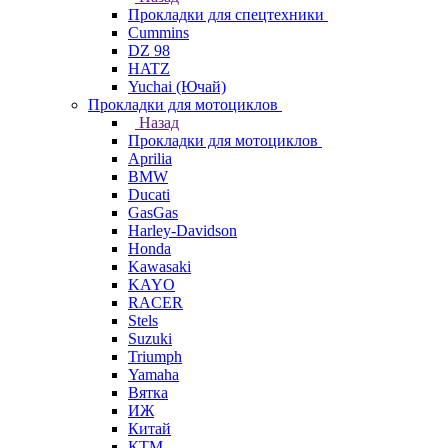
Прокладки для спецтехники
Cummins
DZ 98
HATZ
Yuchai (Ючай)
Прокладки для мотоциклов
Назад
Прокладки для мотоциклов
Aprilia
BMW
Ducati
GasGas
Harley-Davidson
Honda
Kawasaki
KAYO
RACER
Stels
Suzuki
Triumph
Yamaha
Вятка
ИЖ
Китай
КТМ