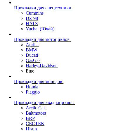
Прокладки для спецтехники
Cummins
DZ 98
HATZ
Yuchai (Ючай)
Прокладки для мотоциклов
Aprilia
BMW
Ducati
GasGas
Harley-Davidson
Еще
Прокладки для мопедов
Honda
Piaggio
Прокладки для квадроциклов
Arctic Cat
Baltmotors
BRP
CECTEK
Hisun