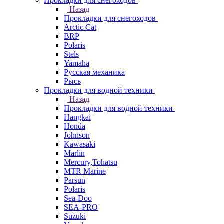
Прокладки для снегоходов
Назад
Прокладки для снегоходов
Arctic Cat
BRP
Polaris
Stels
Yamaha
Русская механика
Рысь
Прокладки для водной техники
Назад
Прокладки для водной техники
Hangkai
Honda
Johnson
Kawasaki
Marlin
Mercury,Tohatsu
MTR Marine
Parsun
Polaris
Sea-Doo
SEA-PRO
Suzuki