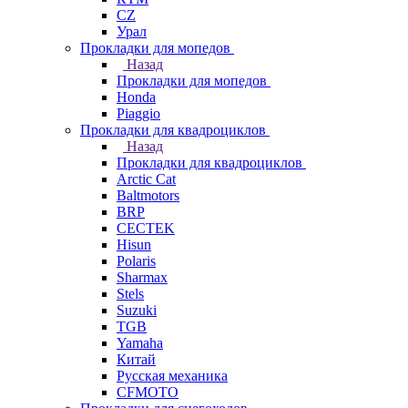
СZ
Урал
Прокладки для мопедов
Назад
Прокладки для мопедов
Honda
Piaggio
Прокладки для квадроциклов
Назад
Прокладки для квадроциклов
Arctic Cat
Baltmotors
BRP
CECTEK
Hisun
Polaris
Sharmax
Stels
Suzuki
TGB
Yamaha
Китай
Русская механика
СFMOTO