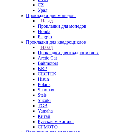
СZ
Урал
Прокладки для мопедов
Назад
Прокладки для мопедов
Honda
Piaggio
Прокладки для квадроциклов
Назад
Прокладки для квадроциклов
Arctic Cat
Baltmotors
BRP
CECTEK
Hisun
Polaris
Sharmax
Stels
Suzuki
TGB
Yamaha
Китай
Русская механика
СFMOTO