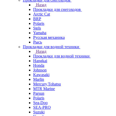
Прокладки для снегоходов
Назад
Прокладки для снегоходов
Arctic Cat
BRP
Polaris
Stels
Yamaha
Русская механика
Рысь
Прокладки для водной техники
Назад
Прокладки для водной техники
Hangkai
Honda
Johnson
Kawasaki
Marlin
Mercury,Tohatsu
MTR Marine
Parsun
Polaris
Sea-Doo
SEA-PRO
Suzuki