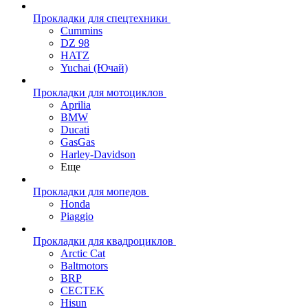
Прокладки для спецтехники
Cummins
DZ 98
HATZ
Yuchai (Ючай)
Прокладки для мотоциклов
Aprilia
BMW
Ducati
GasGas
Harley-Davidson
Еще
Прокладки для мопедов
Honda
Piaggio
Прокладки для квадроциклов
Arctic Cat
Baltmotors
BRP
CECTEK
Hisun