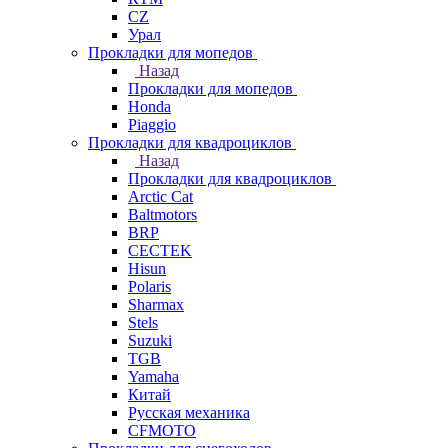
СZ
Урал
Прокладки для мопедов
Назад
Прокладки для мопедов
Honda
Piaggio
Прокладки для квадроциклов
Назад
Прокладки для квадроциклов
Arctic Cat
Baltmotors
BRP
CECTEK
Hisun
Polaris
Sharmax
Stels
Suzuki
TGB
Yamaha
Китай
Русская механика
СFMOTO