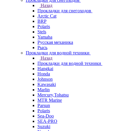
Прокладки для снегоходов
Назад
Прокладки для снегоходов
Arctic Cat
BRP
Polaris
Stels
Yamaha
Русская механика
Рысь
Прокладки для водной техники
Назад
Прокладки для водной техники
Hangkai
Honda
Johnson
Kawasaki
Marlin
Mercury,Tohatsu
MTR Marine
Parsun
Polaris
Sea-Doo
SEA-PRO
Suzuki