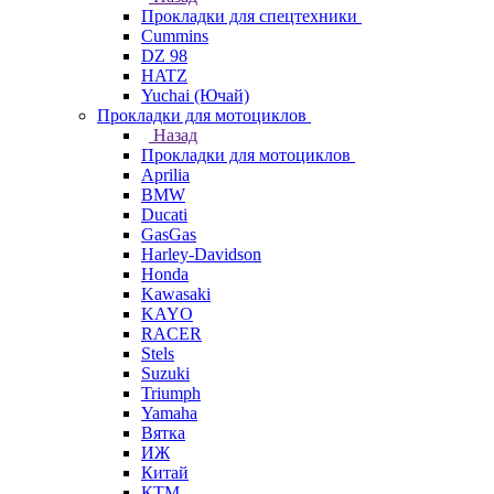
Прокладки для спецтехники
Cummins
DZ 98
HATZ
Yuchai (Ючай)
Прокладки для мотоциклов
Назад
Прокладки для мотоциклов
Aprilia
BMW
Ducati
GasGas
Harley-Davidson
Honda
Kawasaki
KAYO
RACER
Stels
Suzuki
Triumph
Yamaha
Вятка
ИЖ
Китай
КТМ