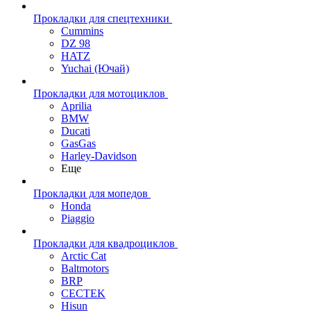
Прокладки для спецтехники
Cummins
DZ 98
HATZ
Yuchai (Ючай)
Прокладки для мотоциклов
Aprilia
BMW
Ducati
GasGas
Harley-Davidson
Еще
Прокладки для мопедов
Honda
Piaggio
Прокладки для квадроциклов
Arctic Cat
Baltmotors
BRP
CECTEK
Hisun