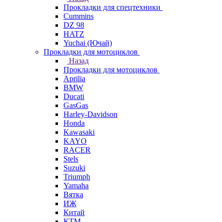
Прокладки для спецтехники
Cummins
DZ 98
HATZ
Yuchai (Ючай)
Прокладки для мотоциклов
Назад
Прокладки для мотоциклов
Aprilia
BMW
Ducati
GasGas
Harley-Davidson
Honda
Kawasaki
KAYO
RACER
Stels
Suzuki
Triumph
Yamaha
Вятка
ИЖ
Китай
КТМ