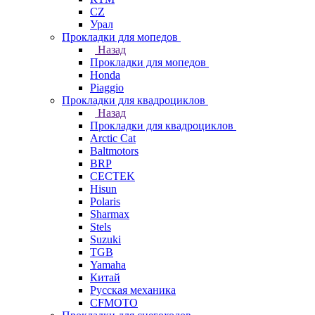
СZ
Урал
Прокладки для мопедов
Назад
Прокладки для мопедов
Honda
Piaggio
Прокладки для квадроциклов
Назад
Прокладки для квадроциклов
Arctic Cat
Baltmotors
BRP
CECTEK
Hisun
Polaris
Sharmax
Stels
Suzuki
TGB
Yamaha
Китай
Русская механика
СFMOTO