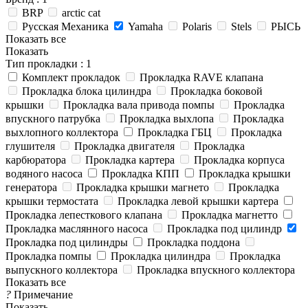
BRP
arctic cat
Русская Механика
Yamaha
Polaris
Stels
РЫСЬ
Показать все
Показать
Тип прокладки
: 1
Комплект прокладок
Прокладка RAVE клапана
Прокладка блока цилиндра
Прокладка боковой
крышки
Прокладка вала привода помпы
Прокладка
впускного патрубка
Прокладка выхлопа
Прокладка
выхлопного коллектора
Прокладка ГБЦ
Прокладка
глушителя
Прокладка двигателя
Прокладка
карбюратора
Прокладка картера
Прокладка корпуса
водяного насоса
Прокладка КПП
Прокладка крышки
генератора
Прокладка крышки магнето
Прокладка
крышки термостата
Прокладка левой крышки картера
Прокладка лепесткового клапана
Прокладка магнетто
Прокладка маслянного насоса
Прокладка под цилиндр
Прокладка под цилиндры
Прокладка поддона
Прокладка помпы
Прокладка цилиндра
Прокладка
выпускного коллектора
Прокладка впускного коллектора
Показать все
?
Примечание
Показать