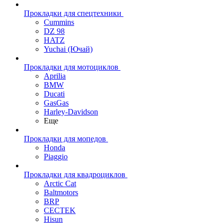
Прокладки для спецтехники
Cummins
DZ 98
HATZ
Yuchai (Ючай)
Прокладки для мотоциклов
Aprilia
BMW
Ducati
GasGas
Harley-Davidson
Еще
Прокладки для мопедов
Honda
Piaggio
Прокладки для квадроциклов
Arctic Cat
Baltmotors
BRP
CECTEK
Hisun