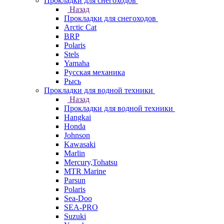
Прокладки для снегоходов
Назад
Прокладки для снегоходов
Arctic Cat
BRP
Polaris
Stels
Yamaha
Русская механика
Рысь
Прокладки для водной техники
Назад
Прокладки для водной техники
Hangkai
Honda
Johnson
Kawasaki
Marlin
Mercury,Tohatsu
MTR Marine
Parsun
Polaris
Sea-Doo
SEA-PRO
Suzuki