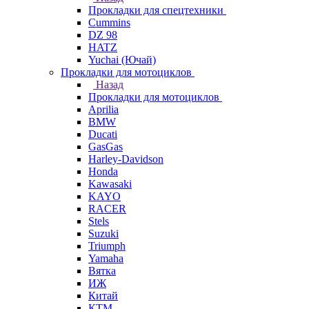
Прокладки для спецтехники
Cummins
DZ 98
HATZ
Yuchai (Ючай)
Прокладки для мотоциклов
Назад
Прокладки для мотоциклов
Aprilia
BMW
Ducati
GasGas
Harley-Davidson
Honda
Kawasaki
KAYO
RACER
Stels
Suzuki
Triumph
Yamaha
Вятка
ИЖ
Китай
КТМ