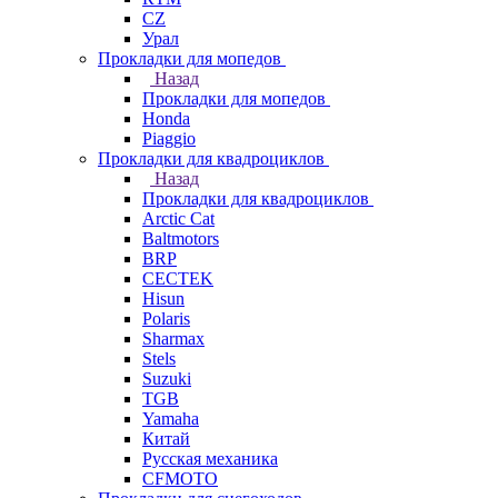
СZ
Урал
Прокладки для мопедов
Назад
Прокладки для мопедов
Honda
Piaggio
Прокладки для квадроциклов
Назад
Прокладки для квадроциклов
Arctic Cat
Baltmotors
BRP
CECTEK
Hisun
Polaris
Sharmax
Stels
Suzuki
TGB
Yamaha
Китай
Русская механика
СFMOTO