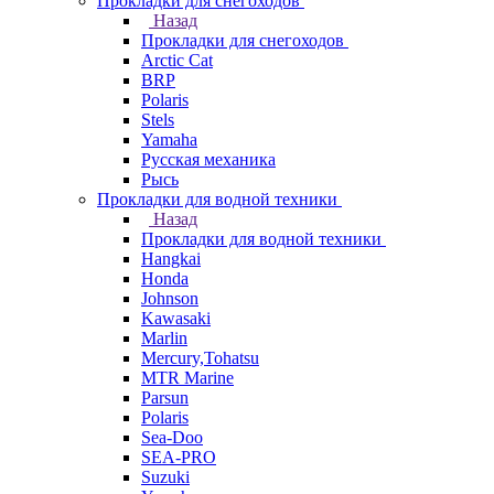
Прокладки для снегоходов
Назад
Прокладки для снегоходов
Arctic Cat
BRP
Polaris
Stels
Yamaha
Русская механика
Рысь
Прокладки для водной техники
Назад
Прокладки для водной техники
Hangkai
Honda
Johnson
Kawasaki
Marlin
Mercury,Tohatsu
MTR Marine
Parsun
Polaris
Sea-Doo
SEA-PRO
Suzuki