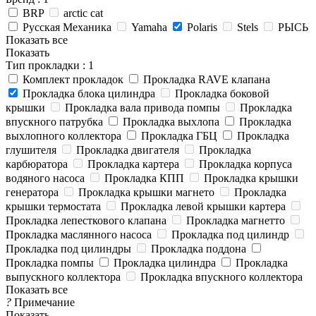
BRP
arctic cat
Русская Механика
Yamaha
Polaris
Stels
РЫСЬ
Показать все
Показать
Тип прокладки
: 1
Комплект прокладок
Прокладка RAVE клапана
Прокладка блока цилиндра
Прокладка боковой
крышки
Прокладка вала привода помпы
Прокладка
впускного патрубка
Прокладка выхлопа
Прокладка
выхлопного коллектора
Прокладка ГБЦ
Прокладка
глушителя
Прокладка двигателя
Прокладка
карбюратора
Прокладка картера
Прокладка корпуса
водяного насоса
Прокладка КПП
Прокладка крышки
генератора
Прокладка крышки магнето
Прокладка
крышки термостата
Прокладка левой крышки картера
Прокладка лепесткового клапана
Прокладка магнетто
Прокладка маслянного насоса
Прокладка под цилиндр
Прокладка под цилиндры
Прокладка поддона
Прокладка помпы
Прокладка цилиндра
Прокладка
выпускного коллектора
Прокладка впускного коллектора
Показать все
?
Примечание
Показать