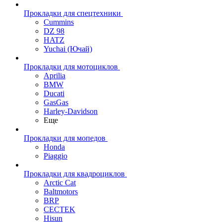
Прокладки для спецтехники
Cummins
DZ 98
HATZ
Yuchai (Ючай)
Прокладки для мотоциклов
Aprilia
BMW
Ducati
GasGas
Harley-Davidson
Еще
Прокладки для мопедов
Honda
Piaggio
Прокладки для квадроциклов
Arctic Cat
Baltmotors
BRP
CECTEK
Hisun