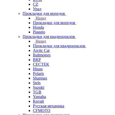
СZ
Урал
Прокладки для мопедов
Назад
Прокладки для мопедов
Honda
Piaggio
Прокладки для квадроциклов
Назад
Прокладки для квадроциклов
Arctic Cat
Baltmotors
BRP
CECTEK
Hisun
Polaris
Sharmax
Stels
Suzuki
TGB
Yamaha
Китай
Русская механика
СFMOTO