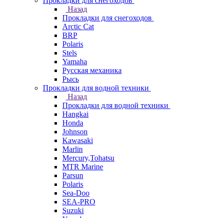
Прокладки для снегоходов
Назад
Прокладки для снегоходов
Arctic Cat
BRP
Polaris
Stels
Yamaha
Русская механика
Рысь
Прокладки для водной техники
Назад
Прокладки для водной техники
Hangkai
Honda
Johnson
Kawasaki
Marlin
Mercury,Tohatsu
MTR Marine
Parsun
Polaris
Sea-Doo
SEA-PRO
Suzuki