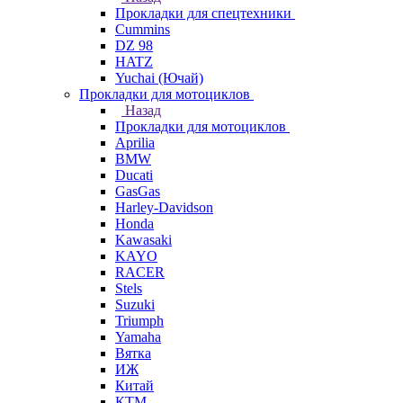
Прокладки для спецтехники
Cummins
DZ 98
HATZ
Yuchai (Ючай)
Прокладки для мотоциклов
Назад
Прокладки для мотоциклов
Aprilia
BMW
Ducati
GasGas
Harley-Davidson
Honda
Kawasaki
KAYO
RACER
Stels
Suzuki
Triumph
Yamaha
Вятка
ИЖ
Китай
КТМ