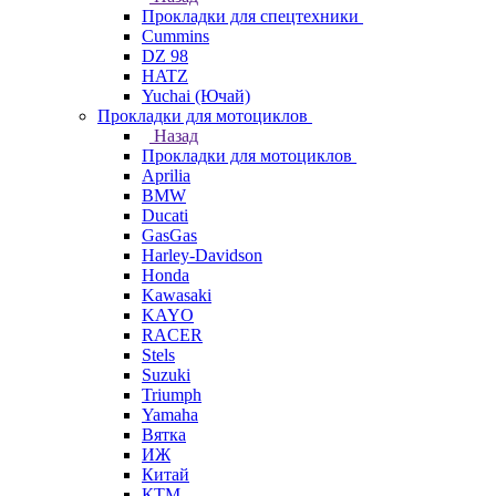
Прокладки для спецтехники
Cummins
DZ 98
HATZ
Yuchai (Ючай)
Прокладки для мотоциклов
Назад
Прокладки для мотоциклов
Aprilia
BMW
Ducati
GasGas
Harley-Davidson
Honda
Kawasaki
KAYO
RACER
Stels
Suzuki
Triumph
Yamaha
Вятка
ИЖ
Китай
КТМ