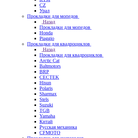
СZ
Урал
Прокладки для мопедов
Назад
Прокладки для мопедов
Honda
Piaggio
Прокладки для квадроциклов
Назад
Прокладки для квадроциклов
Arctic Cat
Baltmotors
BRP
CECTEK
Hisun
Polaris
Sharmax
Stels
Suzuki
TGB
Yamaha
Китай
Русская механика
СFMOTO