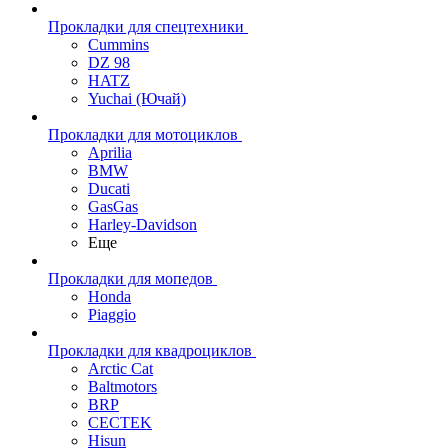
Прокладки для спецтехники
Cummins
DZ 98
HATZ
Yuchai (Ючай)
Прокладки для мотоциклов
Aprilia
BMW
Ducati
GasGas
Harley-Davidson
Еще
Прокладки для мопедов
Honda
Piaggio
Прокладки для квадроциклов
Arctic Cat
Baltmotors
BRP
CECTEK
Hisun