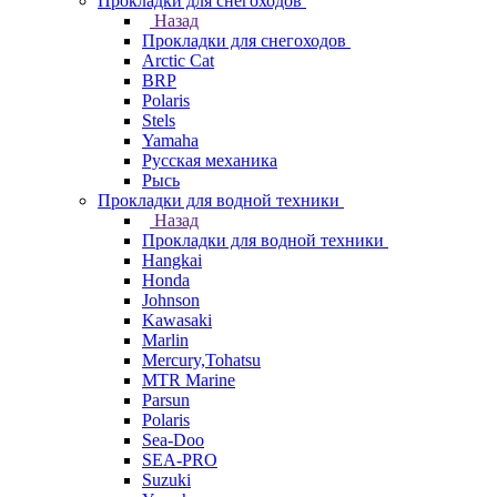
Прокладки для снегоходов
Назад
Прокладки для снегоходов
Arctic Cat
BRP
Polaris
Stels
Yamaha
Русская механика
Рысь
Прокладки для водной техники
Назад
Прокладки для водной техники
Hangkai
Honda
Johnson
Kawasaki
Marlin
Mercury,Tohatsu
MTR Marine
Parsun
Polaris
Sea-Doo
SEA-PRO
Suzuki