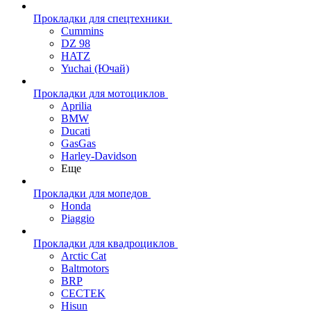
Прокладки для спецтехники
Cummins
DZ 98
HATZ
Yuchai (Ючай)
Прокладки для мотоциклов
Aprilia
BMW
Ducati
GasGas
Harley-Davidson
Еще
Прокладки для мопедов
Honda
Piaggio
Прокладки для квадроциклов
Arctic Cat
Baltmotors
BRP
CECTEK
Hisun