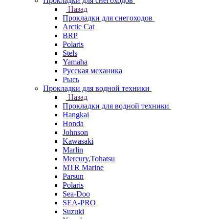
Прокладки для снегоходов
Назад
Прокладки для снегоходов
Arctic Cat
BRP
Polaris
Stels
Yamaha
Русская механика
Рысь
Прокладки для водной техники
Назад
Прокладки для водной техники
Hangkai
Honda
Johnson
Kawasaki
Marlin
Mercury,Tohatsu
MTR Marine
Parsun
Polaris
Sea-Doo
SEA-PRO
Suzuki