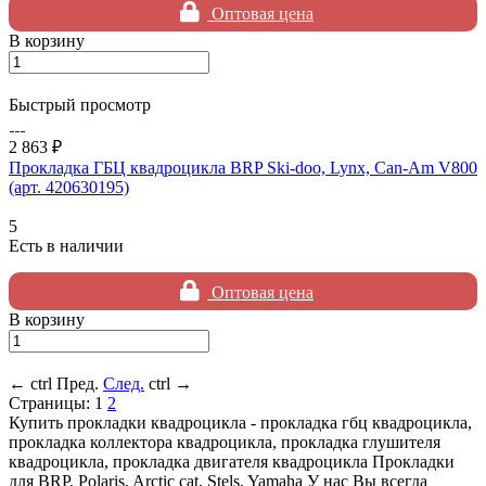
Оптовая цена
В корзину
Быстрый просмотр
2 863 ₽
Прокладка ГБЦ квадроцикла BRP Ski-doo, Lynx, Can-Am V800
(арт. 420630195)
5
Есть в наличии
Оптовая цена
В корзину
←
ctrl
Пред.
След.
ctrl
→
Страницы:
1
2
Купить прокладки квадроцикла - прокладка гбц квадроцикла,
прокладка коллектора квадроцикла, прокладка глушителя
квадроцикла, прокладка двигателя квадроцикла Прокладки
для BRP, Polaris, Arctic cat, Stels, Yamaha У нас Вы всегда