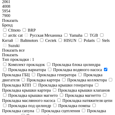
2061
4008
5954
7900
Показать
Бренд
Cfmoto
BRP
arctic cat
Русская Механика
Yamaha
TGB
Китай
Baltmotors
Cectek
HISUN
Polaris
Stels
Suzuki
Показать все
Показать
Тип прокладки
: 1
Комплект прокладок
Прокладка блока цилиндра
Прокладка вариатора
Прокладка водяного насоса
Прокладка ГБЦ
Прокладка генератора
Прокладка
двигателя
Прокладка картера
Прокладка коллектора
Прокладка КПП
Прокладка крышки генератора
Прокладка крышки картера
Прокладка крышки клапанов
Прокладка крышки магнето
Прокладка магнетто
Прокладка маслянного насоса
Прокладка натяжителя цепи
Прокладка под цилиндр
Прокладка помпы
Прокладка сапуна
Прокладка сцепления
Прокладка