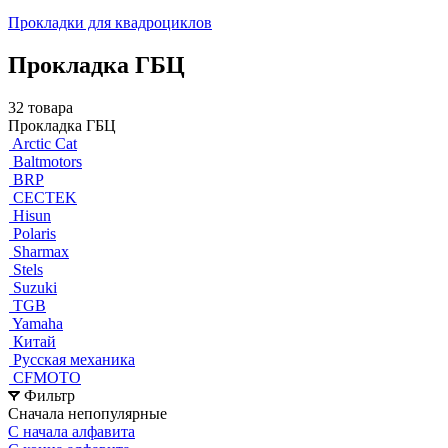
Прокладки для квадроциклов
Прокладка ГБЦ
32 товара
Прокладка ГБЦ
Arctic Cat
Baltmotors
BRP
CECTEK
Hisun
Polaris
Sharmax
Stels
Suzuki
TGB
Yamaha
Китай
Русская механика
СFMOTO
Фильтр
Сначала непопулярные
С начала алфавита