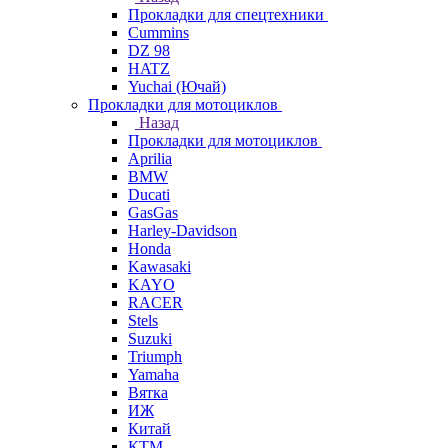
Прокладки для спецтехники
Cummins
DZ 98
HATZ
Yuchai (Ючай)
Прокладки для мотоциклов
Назад
Прокладки для мотоциклов
Aprilia
BMW
Ducati
GasGas
Harley-Davidson
Honda
Kawasaki
KAYO
RACER
Stels
Suzuki
Triumph
Yamaha
Вятка
ИЖ
Китай
КТМ