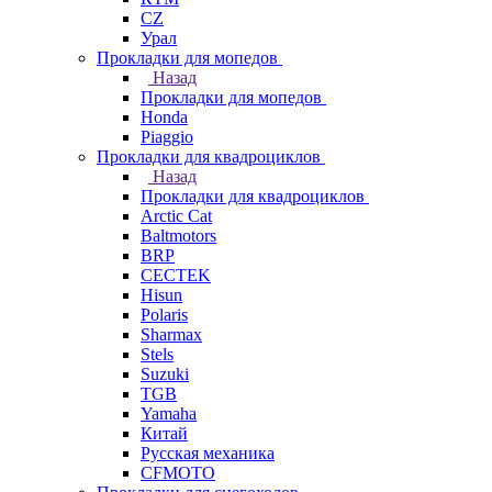
СZ
Урал
Прокладки для мопедов
Назад
Прокладки для мопедов
Honda
Piaggio
Прокладки для квадроциклов
Назад
Прокладки для квадроциклов
Arctic Cat
Baltmotors
BRP
CECTEK
Hisun
Polaris
Sharmax
Stels
Suzuki
TGB
Yamaha
Китай
Русская механика
СFMOTO