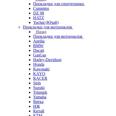
Прокладки для спецтехники
Cummins
DZ 98
HATZ
Yuchai (Ючай)
Прокладки для мотоциклов
Назад
Прокладки для мотоциклов
Aprilia
BMW
Ducati
GasGas
Harley-Davidson
Honda
Kawasaki
KAYO
RACER
Stels
Suzuki
Triumph
Yamaha
Вятка
ИЖ
Китай
КТМ