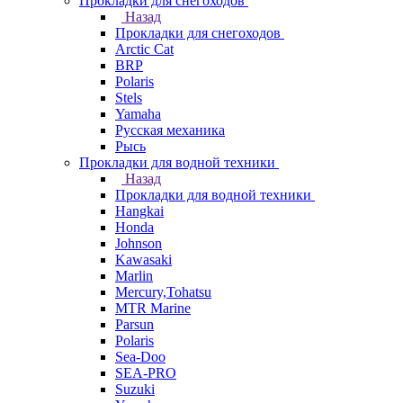
Прокладки для снегоходов
Назад
Прокладки для снегоходов
Arctic Cat
BRP
Polaris
Stels
Yamaha
Русская механика
Рысь
Прокладки для водной техники
Назад
Прокладки для водной техники
Hangkai
Honda
Johnson
Kawasaki
Marlin
Mercury,Tohatsu
MTR Marine
Parsun
Polaris
Sea-Doo
SEA-PRO
Suzuki