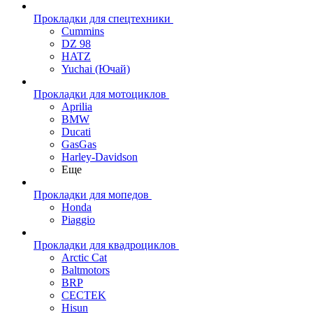
Прокладки для спецтехники
Cummins
DZ 98
HATZ
Yuchai (Ючай)
Прокладки для мотоциклов
Aprilia
BMW
Ducati
GasGas
Harley-Davidson
Еще
Прокладки для мопедов
Honda
Piaggio
Прокладки для квадроциклов
Arctic Cat
Baltmotors
BRP
CECTEK
Hisun