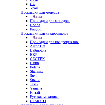
СZ
Урал
Прокладки для мопедов
Назад
Прокладки для мопедов
Honda
Piaggio
Прокладки для квадроциклов
Назад
Прокладки для квадроциклов
Arctic Cat
Baltmotors
BRP
CECTEK
Hisun
Polaris
Sharmax
Stels
Suzuki
TGB
Yamaha
Китай
Русская механика
СFMOTO