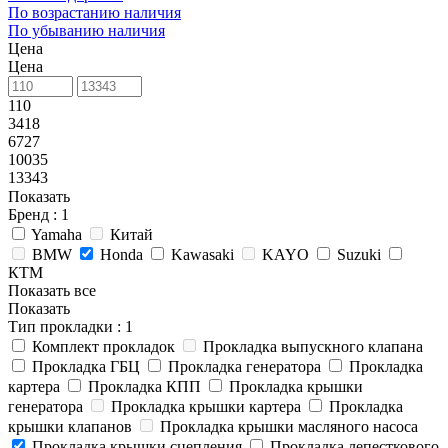
По возрастанию наличия
По убыванию наличия
Цена
Цена
110
3418
6727
10035
13343
Показать
Бренд
: 1
Yamaha
Китай
BMW
Honda
Kawasaki
KAYO
Suzuki
КТМ
Показать все
Показать
Тип прокладки
: 1
Комплект прокладок
Прокладка выпускного клапана
Прокладка ГБЦ
Прокладка генератора
Прокладка
картера
Прокладка КПП
Прокладка крышки
генератора
Прокладка крышки картера
Прокладка
крышки клапанов
Прокладка крышки масляного насоса
Прокладка крышки сцепления
Прокладка лепесткового