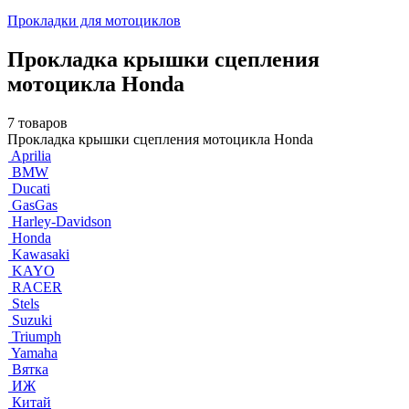
Прокладки для мотоциклов
Прокладка крышки сцепления
мотоцикла Honda
7 товаров
Прокладка крышки сцепления мотоцикла Honda
Aprilia
BMW
Ducati
GasGas
Harley-Davidson
Honda
Kawasaki
KAYO
RACER
Stels
Suzuki
Triumph
Yamaha
Вятка
ИЖ
Китай