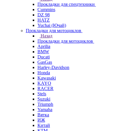
Прокладки для спецтехники
Cummins
DZ 98
HATZ
Yuchai (Ючай)
Прокладки для мотоциклов
Назад
Прокладки для мотоциклов
Aprilia
BMW
Ducati
GasGas
Harley-Davidson
Honda
Kawasaki
KAYO
RACER
Stels
Suzuki
Triumph
Yamaha
Вятка
ИЖ
Китай
КТМ