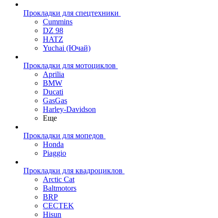
Прокладки для спецтехники
Cummins
DZ 98
HATZ
Yuchai (Ючай)
Прокладки для мотоциклов
Aprilia
BMW
Ducati
GasGas
Harley-Davidson
Еще
Прокладки для мопедов
Honda
Piaggio
Прокладки для квадроциклов
Arctic Cat
Baltmotors
BRP
CECTEK
Hisun