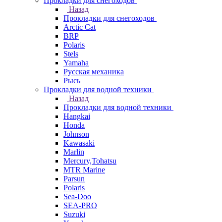
Прокладки для снегоходов
Назад
Прокладки для снегоходов
Arctic Cat
BRP
Polaris
Stels
Yamaha
Русская механика
Рысь
Прокладки для водной техники
Назад
Прокладки для водной техники
Hangkai
Honda
Johnson
Kawasaki
Marlin
Mercury,Tohatsu
MTR Marine
Parsun
Polaris
Sea-Doo
SEA-PRO
Suzuki