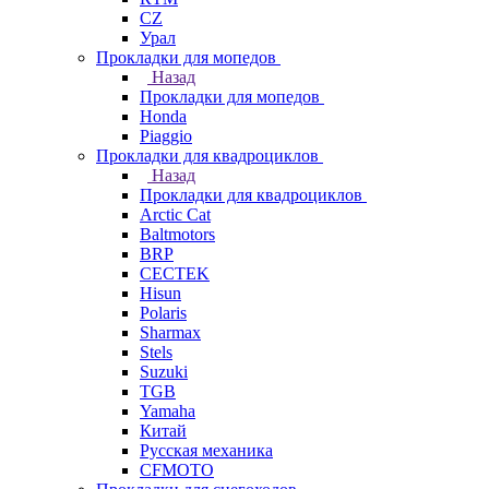
СZ
Урал
Прокладки для мопедов
Назад
Прокладки для мопедов
Honda
Piaggio
Прокладки для квадроциклов
Назад
Прокладки для квадроциклов
Arctic Cat
Baltmotors
BRP
CECTEK
Hisun
Polaris
Sharmax
Stels
Suzuki
TGB
Yamaha
Китай
Русская механика
СFMOTO