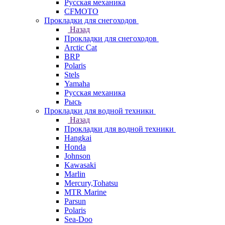
Русская механика
СFMOTO
Прокладки для снегоходов
Назад
Прокладки для снегоходов
Arctic Cat
BRP
Polaris
Stels
Yamaha
Русская механика
Рысь
Прокладки для водной техники
Назад
Прокладки для водной техники
Hangkai
Honda
Johnson
Kawasaki
Marlin
Mercury,Tohatsu
MTR Marine
Parsun
Polaris
Sea-Doo