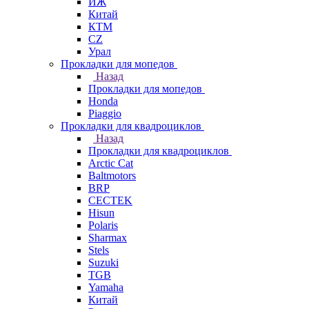
ИЖ
Китай
КТМ
СZ
Урал
Прокладки для мопедов
Назад
Прокладки для мопедов
Honda
Piaggio
Прокладки для квадроциклов
Назад
Прокладки для квадроциклов
Arctic Cat
Baltmotors
BRP
CECTEK
Hisun
Polaris
Sharmax
Stels
Suzuki
TGB
Yamaha
Китай