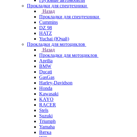
Грузовые автомобили
Прокладки для спецтехники
Назад
Прокладки для спецтехники
Cummins
DZ 98
HATZ
Yuchai (Ючай)
Прокладки для мотоциклов
Назад
Прокладки для мотоциклов
Aprilia
BMW
Ducati
GasGas
Harley-Davidson
Honda
Kawasaki
KAYO
RACER
Stels
Suzuki
Triumph
Yamaha
Вятка