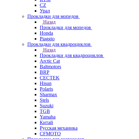
СZ
Урал
Прокладки для мопедов
Назад
Прокладки для мопедов
Honda
Piaggio
Прокладки для квадроциклов
Назад
Прокладки для квадроциклов
Arctic Cat
Baltmotors
BRP
CECTEK
Hisun
Polaris
Sharmax
Stels
Suzuki
TGB
Yamaha
Китай
Русская механика
СFMOTO