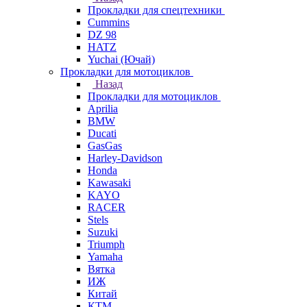
Прокладки для спецтехники
Cummins
DZ 98
HATZ
Yuchai (Ючай)
Прокладки для мотоциклов
Назад
Прокладки для мотоциклов
Aprilia
BMW
Ducati
GasGas
Harley-Davidson
Honda
Kawasaki
KAYO
RACER
Stels
Suzuki
Triumph
Yamaha
Вятка
ИЖ
Китай
КТМ