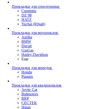
Прокладки для спецтехники
Cummins
DZ 98
HATZ
Yuchai (Ючай)
Прокладки для мотоциклов
Aprilia
BMW
Ducati
GasGas
Harley-Davidson
Еще
Прокладки для мопедов
Honda
Piaggio
Прокладки для квадроциклов
Arctic Cat
Baltmotors
BRP
CECTEK
Hisun