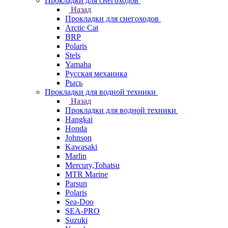
Прокладки для снегоходов
Назад
Прокладки для снегоходов
Arctic Cat
BRP
Polaris
Stels
Yamaha
Русская механика
Рысь
Прокладки для водной техники
Назад
Прокладки для водной техники
Hangkai
Honda
Johnson
Kawasaki
Marlin
Mercury,Tohatsu
MTR Marine
Parsun
Polaris
Sea-Doo
SEA-PRO
Suzuki