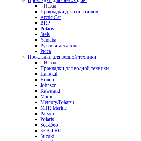
Прокладки для снегоходов
Назад
Прокладки для снегоходов
Arctic Cat
BRP
Polaris
Stels
Yamaha
Русская механика
Рысь
Прокладки для водной техники
Назад
Прокладки для водной техники
Hangkai
Honda
Johnson
Kawasaki
Marlin
Mercury,Tohatsu
MTR Marine
Parsun
Polaris
Sea-Doo
SEA-PRO
Suzuki