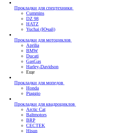
Прокладки для спецтехники
Cummins
DZ 98
HATZ
Yuchai (Ючай)
Прокладки для мотоциклов
Aprilia
BMW
Ducati
GasGas
Harley-Davidson
Еще
Прокладки для мопедов
Honda
Piaggio
Прокладки для квадроциклов
Arctic Cat
Baltmotors
BRP
CECTEK
Hisun