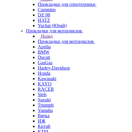
Прокладки для спецтехники
Cummins
DZ 98
HATZ
Yuchai (Ючай)
Прокладки для мотоциклов
Назад
Прокладки для мотоциклов
Aprilia
BMW
Ducati
GasGas
Harley-Davidson
Honda
Kawasaki
KAYO
RACER
Stels
Suzuki
Triumph
Yamaha
Вятка
ИЖ
Китай
КТМ