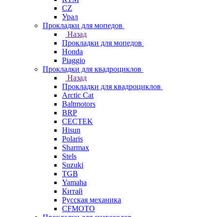
СZ
Урал
Прокладки для мопедов
Назад
Прокладки для мопедов
Honda
Piaggio
Прокладки для квадроциклов
Назад
Прокладки для квадроциклов
Arctic Cat
Baltmotors
BRP
CECTEK
Hisun
Polaris
Sharmax
Stels
Suzuki
TGB
Yamaha
Китай
Русская механика
СFMOTO