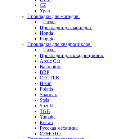
СZ
Урал
Прокладки для мопедов
Назад
Прокладки для мопедов
Honda
Piaggio
Прокладки для квадроциклов
Назад
Прокладки для квадроциклов
Arctic Cat
Baltmotors
BRP
CECTEK
Hisun
Polaris
Sharmax
Stels
Suzuki
TGB
Yamaha
Китай
Русская механика
СFMOTO