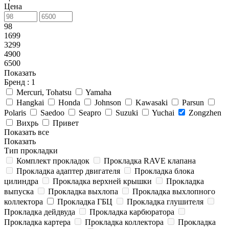
Цена
98
1699
3299
4900
6500
Показать
Бренд
: 1
Mercuri, Tohatsu
Yamaha
Hangkai
Honda
Johnson
Kawasaki
Parsun
Polaris
Saedoo
Seapro
Suzuki
Yuchai
Zongzhen
Вихрь
Привет
Показать все
Показать
Тип прокладки
Комплект прокладок
Прокладка RAVE клапана
Прокладка адаптер двигателя
Прокладка блока
цилиндра
Прокладка верхней крышки
Прокладка
выпуска
Прокладка выхлопа
Прокладка выхлопного
коллектора
Прокладка ГБЦ
Прокладка глушителя
Прокладка дейдвуда
Прокладка карбюратора
Прокладка картера
Прокладка коллектора
Прокладка