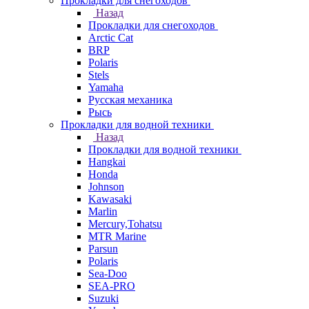
Прокладки для снегоходов
Назад
Прокладки для снегоходов
Arctic Cat
BRP
Polaris
Stels
Yamaha
Русская механика
Рысь
Прокладки для водной техники
Назад
Прокладки для водной техники
Hangkai
Honda
Johnson
Kawasaki
Marlin
Mercury,Tohatsu
MTR Marine
Parsun
Polaris
Sea-Doo
SEA-PRO
Suzuki