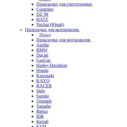
Прокладки для спецтехники
Cummins
DZ 98
HATZ
Yuchai (Ючай)
Прокладки для мотоциклов
Назад
Прокладки для мотоциклов
Aprilia
BMW
Ducati
GasGas
Harley-Davidson
Honda
Kawasaki
KAYO
RACER
Stels
Suzuki
Triumph
Yamaha
Вятка
ИЖ
Китай
КТМ