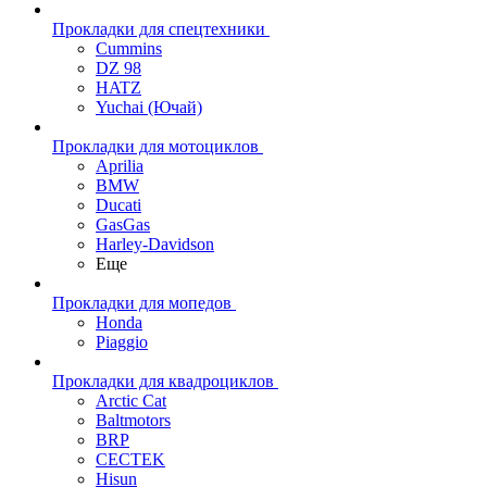
Прокладки для спецтехники
Cummins
DZ 98
HATZ
Yuchai (Ючай)
Прокладки для мотоциклов
Aprilia
BMW
Ducati
GasGas
Harley-Davidson
Еще
Прокладки для мопедов
Honda
Piaggio
Прокладки для квадроциклов
Arctic Cat
Baltmotors
BRP
CECTEK
Hisun