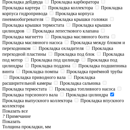
Прокладка дейдвуда
Прокладка карбюратора
Прокладка картера
Прокладка коллектора
Прокладка
корпуса гидропривода
Прокладка корпуса
пневмообогревателя
Прокладка крышки головки
Прокладка крышки термостата
Прокладка крышки
цилиндров
Прокладка лепесткового клапана
Прокладка магнетто
Прокладка маслянного болта
Прокладка маслянного насоса
Прокладка между блоком и
переходником
Прокладка охладителя
Прокладка
переходной пластины
Прокладка под блок
Прокладка
под мотор
Прокладка под цилиндр
Прокладка под
цилиндры
Прокладка поддона
Прокладка подшипника
винта
Прокладка помпы
Прокладка приёмной трубы
Прокладка приводного вала
Прокладка
расширительной камеры
Прокладка сальника
Прокладка термостата
Прокладка топливного насоса
Прокладка торсионого вала
Прокладка цилиндра
Прокладка выпускного коллектора
Прокладка впускного
коллектора
Показать все
?
Примечание
Показать
Толщина прокладки, мм