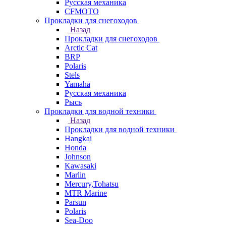
Русская механика
СFMOTO
Прокладки для снегоходов
Назад
Прокладки для снегоходов
Arctic Cat
BRP
Polaris
Stels
Yamaha
Русская механика
Рысь
Прокладки для водной техники
Назад
Прокладки для водной техники
Hangkai
Honda
Johnson
Kawasaki
Marlin
Mercury,Tohatsu
MTR Marine
Parsun
Polaris
Sea-Doo