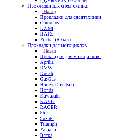
Грузовые автомобили
Прокладки для спецтехники
Назад
Прокладки для спецтехники
Cummins
DZ 98
HATZ
Yuchai (Ючай)
Прокладки для мотоциклов
Назад
Прокладки для мотоциклов
Aprilia
BMW
Ducati
GasGas
Harley-Davidson
Honda
Kawasaki
KAYO
RACER
Stels
Suzuki
Triumph
Yamaha
Вятка