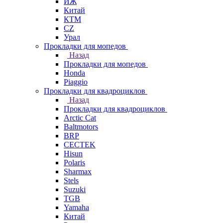
ИЖ
Китай
КТМ
СZ
Урал
Прокладки для мопедов
Назад
Прокладки для мопедов
Honda
Piaggio
Прокладки для квадроциклов
Назад
Прокладки для квадроциклов
Arctic Cat
Baltmotors
BRP
CECTEK
Hisun
Polaris
Sharmax
Stels
Suzuki
TGB
Yamaha
Китай