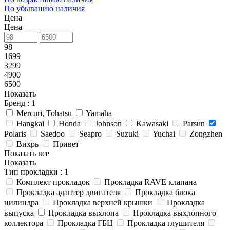
По убыванию наличия
Цена
Цена
98
1699
3299
4900
6500
Показать
Бренд
: 1
Mercuri, Tohatsu
Yamaha
Hangkai
Honda
Johnson
Kawasaki
Parsun
Polaris
Saedoo
Seapro
Suzuki
Yuchai
Zongzhen
Вихрь
Привет
Показать все
Показать
Тип прокладки
: 1
Комплект прокладок
Прокладка RAVE клапана
Прокладка адаптер двигателя
Прокладка блока
цилиндра
Прокладка верхней крышки
Прокладка
выпуска
Прокладка выхлопа
Прокладка выхлопного
коллектора
Прокладка ГБЦ
Прокладка глушителя