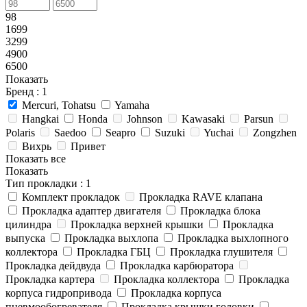
98
1699
3299
4900
6500
Показать
Бренд
: 1
Mercuri, Tohatsu
Yamaha
Hangkai
Honda
Johnson
Kawasaki
Parsun
Polaris
Saedoo
Seapro
Suzuki
Yuchai
Zongzhen
Вихрь
Привет
Показать все
Показать
Тип прокладки
: 1
Комплект прокладок
Прокладка RAVE клапана
Прокладка адаптер двигателя
Прокладка блока
цилиндра
Прокладка верхней крышки
Прокладка
выпуска
Прокладка выхлопа
Прокладка выхлопного
коллектора
Прокладка ГБЦ
Прокладка глушителя
Прокладка дейдвуда
Прокладка карбюратора
Прокладка картера
Прокладка коллектора
Прокладка
корпуса гидропривода
Прокладка корпуса
пневмообогревателя
Прокладка крышки головки