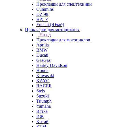
Прокладки для спецтехники
Cummins
DZ 98
HATZ
Yuchai (Ючай)
Прокладки для мотоциклов
Назад
Прокладки для мотоциклов
Aprilia
BMW
Ducati
GasGas
Harley-Davidson
Honda
Kawasaki
KAYO
RACER
Stels
Suzuki
Triumph
Yamaha
Вятка
ИЖ
Китай
КТМ