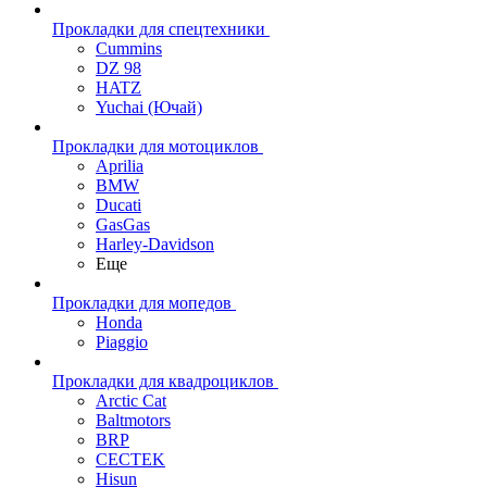
Прокладки для спецтехники
Cummins
DZ 98
HATZ
Yuchai (Ючай)
Прокладки для мотоциклов
Aprilia
BMW
Ducati
GasGas
Harley-Davidson
Еще
Прокладки для мопедов
Honda
Piaggio
Прокладки для квадроциклов
Arctic Cat
Baltmotors
BRP
CECTEK
Hisun