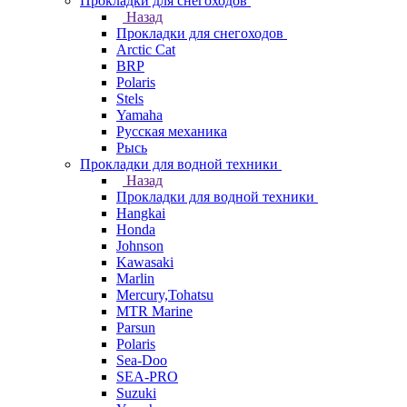
Прокладки для снегоходов
Назад
Прокладки для снегоходов
Arctic Cat
BRP
Polaris
Stels
Yamaha
Русская механика
Рысь
Прокладки для водной техники
Назад
Прокладки для водной техники
Hangkai
Honda
Johnson
Kawasaki
Marlin
Mercury,Tohatsu
MTR Marine
Parsun
Polaris
Sea-Doo
SEA-PRO
Suzuki