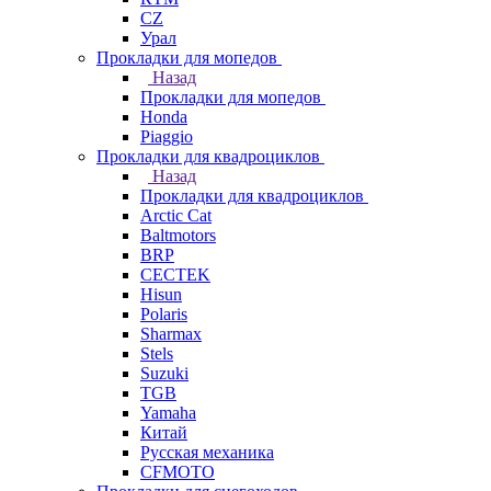
СZ
Урал
Прокладки для мопедов
Назад
Прокладки для мопедов
Honda
Piaggio
Прокладки для квадроциклов
Назад
Прокладки для квадроциклов
Arctic Cat
Baltmotors
BRP
CECTEK
Hisun
Polaris
Sharmax
Stels
Suzuki
TGB
Yamaha
Китай
Русская механика
СFMOTO