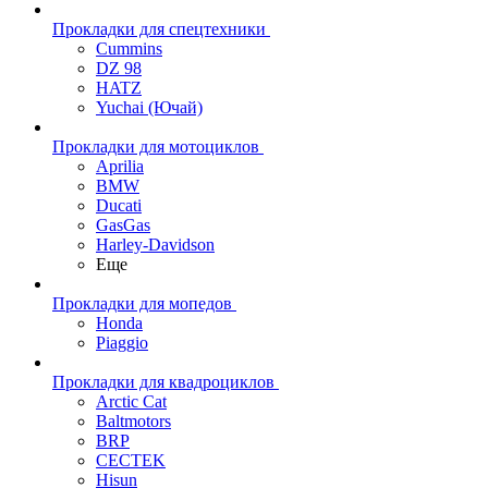
Прокладки для спецтехники
Cummins
DZ 98
HATZ
Yuchai (Ючай)
Прокладки для мотоциклов
Aprilia
BMW
Ducati
GasGas
Harley-Davidson
Еще
Прокладки для мопедов
Honda
Piaggio
Прокладки для квадроциклов
Arctic Cat
Baltmotors
BRP
CECTEK
Hisun