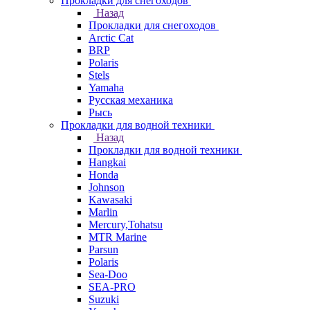
Прокладки для снегоходов
Назад
Прокладки для снегоходов
Arctic Cat
BRP
Polaris
Stels
Yamaha
Русская механика
Рысь
Прокладки для водной техники
Назад
Прокладки для водной техники
Hangkai
Honda
Johnson
Kawasaki
Marlin
Mercury,Tohatsu
MTR Marine
Parsun
Polaris
Sea-Doo
SEA-PRO
Suzuki