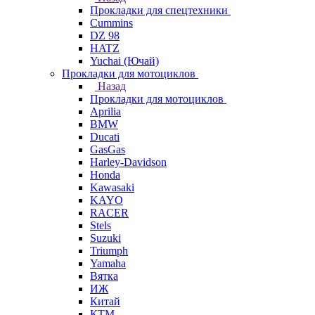
Прокладки для спецтехники
Cummins
DZ 98
HATZ
Yuchai (Ючай)
Прокладки для мотоциклов
Назад
Прокладки для мотоциклов
Aprilia
BMW
Ducati
GasGas
Harley-Davidson
Honda
Kawasaki
KAYO
RACER
Stels
Suzuki
Triumph
Yamaha
Вятка
ИЖ
Китай
КТМ