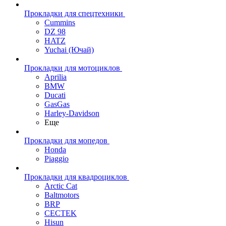
Прокладки для спецтехники
Cummins
DZ 98
HATZ
Yuchai (Ючай)
Прокладки для мотоциклов
Aprilia
BMW
Ducati
GasGas
Harley-Davidson
Еще
Прокладки для мопедов
Honda
Piaggio
Прокладки для квадроциклов
Arctic Cat
Baltmotors
BRP
CECTEK
Hisun