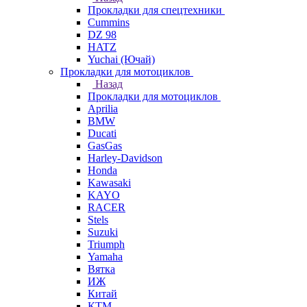
Прокладки для спецтехники
Cummins
DZ 98
HATZ
Yuchai (Ючай)
Прокладки для мотоциклов
Назад
Прокладки для мотоциклов
Aprilia
BMW
Ducati
GasGas
Harley-Davidson
Honda
Kawasaki
KAYO
RACER
Stels
Suzuki
Triumph
Yamaha
Вятка
ИЖ
Китай
КТМ