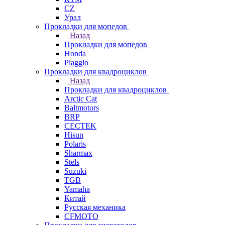
СZ
Урал
Прокладки для мопедов
Назад
Прокладки для мопедов
Honda
Piaggio
Прокладки для квадроциклов
Назад
Прокладки для квадроциклов
Arctic Cat
Baltmotors
BRP
CECTEK
Hisun
Polaris
Sharmax
Stels
Suzuki
TGB
Yamaha
Китай
Русская механика
СFMOTO