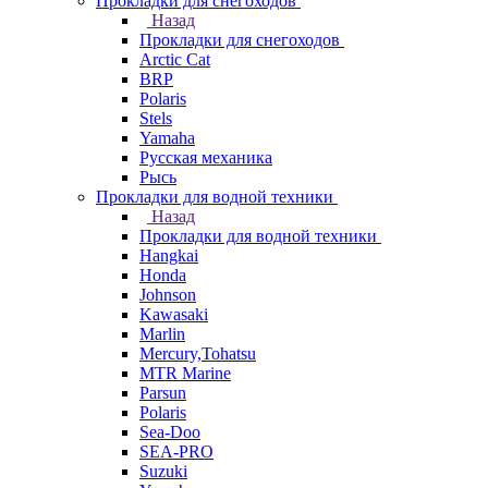
Прокладки для снегоходов
Назад
Прокладки для снегоходов
Arctic Cat
BRP
Polaris
Stels
Yamaha
Русская механика
Рысь
Прокладки для водной техники
Назад
Прокладки для водной техники
Hangkai
Honda
Johnson
Kawasaki
Marlin
Mercury,Tohatsu
MTR Marine
Parsun
Polaris
Sea-Doo
SEA-PRO
Suzuki