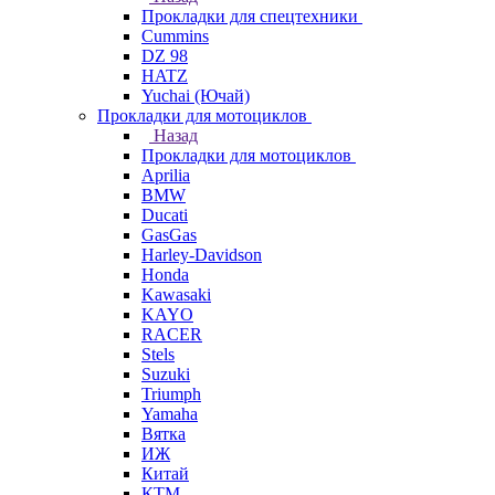
Прокладки для спецтехники
Cummins
DZ 98
HATZ
Yuchai (Ючай)
Прокладки для мотоциклов
Назад
Прокладки для мотоциклов
Aprilia
BMW
Ducati
GasGas
Harley-Davidson
Honda
Kawasaki
KAYO
RACER
Stels
Suzuki
Triumph
Yamaha
Вятка
ИЖ
Китай
КТМ