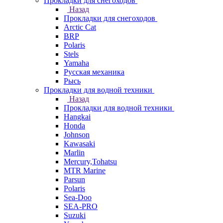
Прокладки для снегоходов
Назад
Прокладки для снегоходов
Arctic Cat
BRP
Polaris
Stels
Yamaha
Русская механика
Рысь
Прокладки для водной техники
Назад
Прокладки для водной техники
Hangkai
Honda
Johnson
Kawasaki
Marlin
Mercury,Tohatsu
MTR Marine
Parsun
Polaris
Sea-Doo
SEA-PRO
Suzuki