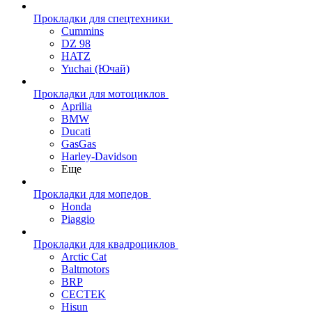
Прокладки для спецтехники
Cummins
DZ 98
HATZ
Yuchai (Ючай)
Прокладки для мотоциклов
Aprilia
BMW
Ducati
GasGas
Harley-Davidson
Еще
Прокладки для мопедов
Honda
Piaggio
Прокладки для квадроциклов
Arctic Cat
Baltmotors
BRP
CECTEK
Hisun