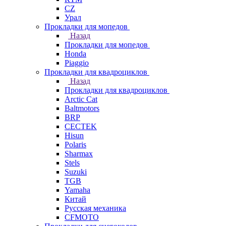
СZ
Урал
Прокладки для мопедов
Назад
Прокладки для мопедов
Honda
Piaggio
Прокладки для квадроциклов
Назад
Прокладки для квадроциклов
Arctic Cat
Baltmotors
BRP
CECTEK
Hisun
Polaris
Sharmax
Stels
Suzuki
TGB
Yamaha
Китай
Русская механика
СFMOTO