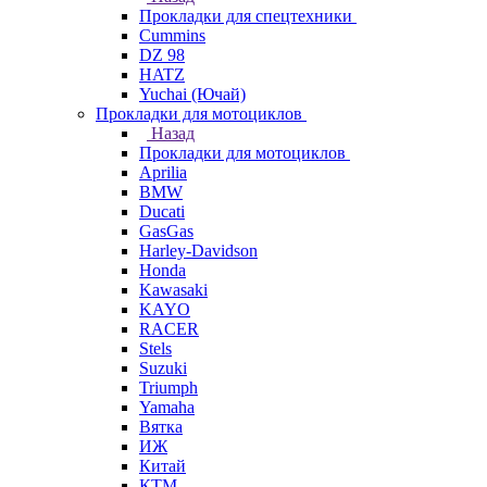
Прокладки для спецтехники
Cummins
DZ 98
HATZ
Yuchai (Ючай)
Прокладки для мотоциклов
Назад
Прокладки для мотоциклов
Aprilia
BMW
Ducati
GasGas
Harley-Davidson
Honda
Kawasaki
KAYO
RACER
Stels
Suzuki
Triumph
Yamaha
Вятка
ИЖ
Китай
КТМ