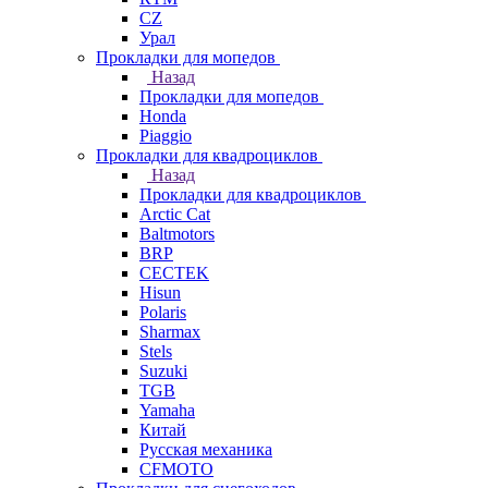
СZ
Урал
Прокладки для мопедов
Назад
Прокладки для мопедов
Honda
Piaggio
Прокладки для квадроциклов
Назад
Прокладки для квадроциклов
Arctic Cat
Baltmotors
BRP
CECTEK
Hisun
Polaris
Sharmax
Stels
Suzuki
TGB
Yamaha
Китай
Русская механика
СFMOTO