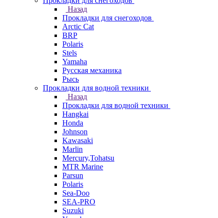
Прокладки для снегоходов
Назад
Прокладки для снегоходов
Arctic Cat
BRP
Polaris
Stels
Yamaha
Русская механика
Рысь
Прокладки для водной техники
Назад
Прокладки для водной техники
Hangkai
Honda
Johnson
Kawasaki
Marlin
Mercury,Tohatsu
MTR Marine
Parsun
Polaris
Sea-Doo
SEA-PRO
Suzuki