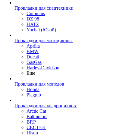
Прокладки для спецтехники
Cummins
DZ 98
HATZ
Yuchai (Ючай)
Прокладки для мотоциклов
Aprilia
BMW
Ducati
GasGas
Harley-Davidson
Еще
Прокладки для мопедов
Honda
Piaggio
Прокладки для квадроциклов
Arctic Cat
Baltmotors
BRP
CECTEK
Hisun