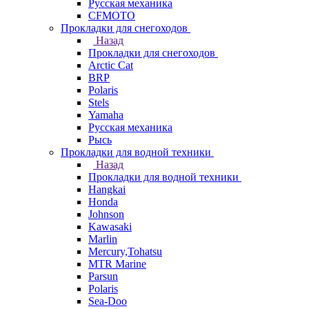
Русская механика
СFMOTO
Прокладки для снегоходов
Назад
Прокладки для снегоходов
Arctic Cat
BRP
Polaris
Stels
Yamaha
Русская механика
Рысь
Прокладки для водной техники
Назад
Прокладки для водной техники
Hangkai
Honda
Johnson
Kawasaki
Marlin
Mercury,Tohatsu
MTR Marine
Parsun
Polaris
Sea-Doo