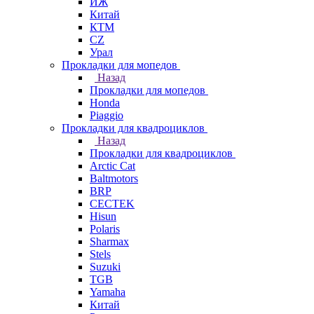
ИЖ
Китай
КТМ
СZ
Урал
Прокладки для мопедов
Назад
Прокладки для мопедов
Honda
Piaggio
Прокладки для квадроциклов
Назад
Прокладки для квадроциклов
Arctic Cat
Baltmotors
BRP
CECTEK
Hisun
Polaris
Sharmax
Stels
Suzuki
TGB
Yamaha
Китай