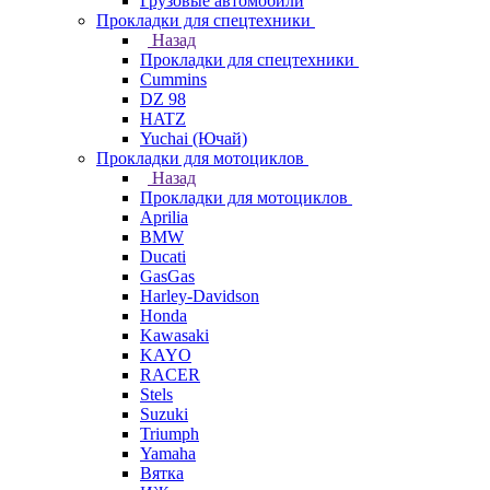
Грузовые автомобили
Прокладки для спецтехники
Назад
Прокладки для спецтехники
Cummins
DZ 98
HATZ
Yuchai (Ючай)
Прокладки для мотоциклов
Назад
Прокладки для мотоциклов
Aprilia
BMW
Ducati
GasGas
Harley-Davidson
Honda
Kawasaki
KAYO
RACER
Stels
Suzuki
Triumph
Yamaha
Вятка