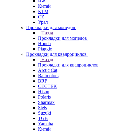
ИЖ
Китай
КТМ
СZ
Урал
Прокладки для мопедов
Назад
Прокладки для мопедов
Honda
Piaggio
Прокладки для квадроциклов
Назад
Прокладки для квадроциклов
Arctic Cat
Baltmotors
BRP
CECTEK
Hisun
Polaris
Sharmax
Stels
Suzuki
TGB
Yamaha
Китай