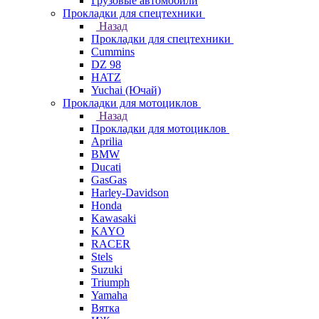
Грузовые автомобили
Прокладки для спецтехники
Назад
Прокладки для спецтехники
Cummins
DZ 98
HATZ
Yuchai (Ючай)
Прокладки для мотоциклов
Назад
Прокладки для мотоциклов
Aprilia
BMW
Ducati
GasGas
Harley-Davidson
Honda
Kawasaki
KAYO
RACER
Stels
Suzuki
Triumph
Yamaha
Вятка