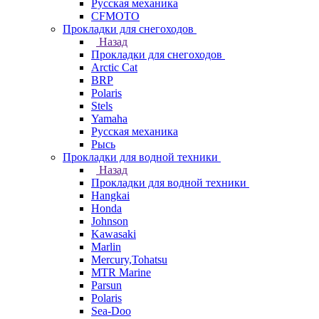
Русская механика
СFMOTO
Прокладки для снегоходов
Назад
Прокладки для снегоходов
Arctic Cat
BRP
Polaris
Stels
Yamaha
Русская механика
Рысь
Прокладки для водной техники
Назад
Прокладки для водной техники
Hangkai
Honda
Johnson
Kawasaki
Marlin
Mercury,Tohatsu
MTR Marine
Parsun
Polaris
Sea-Doo