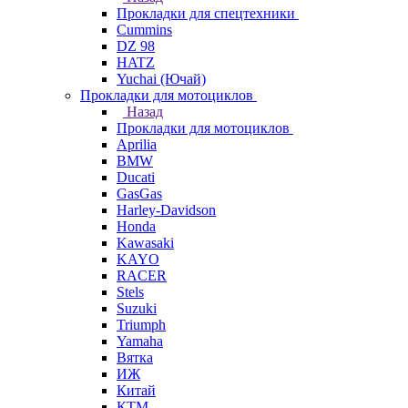
Прокладки для спецтехники
Cummins
DZ 98
HATZ
Yuchai (Ючай)
Прокладки для мотоциклов
Назад
Прокладки для мотоциклов
Aprilia
BMW
Ducati
GasGas
Harley-Davidson
Honda
Kawasaki
KAYO
RACER
Stels
Suzuki
Triumph
Yamaha
Вятка
ИЖ
Китай
КТМ