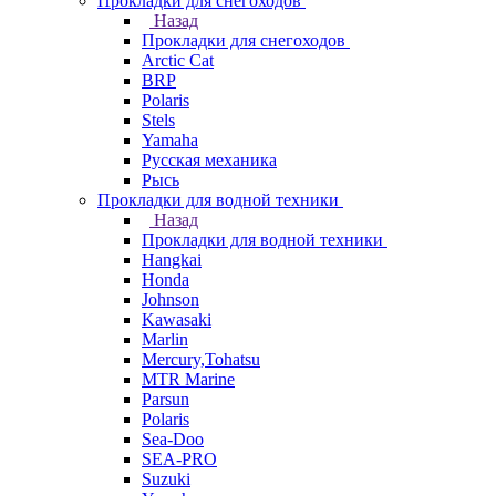
Прокладки для снегоходов
Назад
Прокладки для снегоходов
Arctic Cat
BRP
Polaris
Stels
Yamaha
Русская механика
Рысь
Прокладки для водной техники
Назад
Прокладки для водной техники
Hangkai
Honda
Johnson
Kawasaki
Marlin
Mercury,Tohatsu
MTR Marine
Parsun
Polaris
Sea-Doo
SEA-PRO
Suzuki