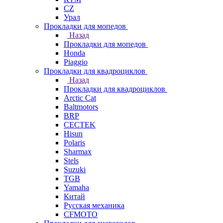
СZ
Урал
Прокладки для мопедов
Назад
Прокладки для мопедов
Honda
Piaggio
Прокладки для квадроциклов
Назад
Прокладки для квадроциклов
Arctic Cat
Baltmotors
BRP
CECTEK
Hisun
Polaris
Sharmax
Stels
Suzuki
TGB
Yamaha
Китай
Русская механика
СFMOTO