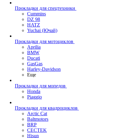
Прокладки для спецтехники
Cummins
DZ 98
HATZ
Yuchai (Ючай)
Прокладки для мотоциклов
Aprilia
BMW
Ducati
GasGas
Harley-Davidson
Еще
Прокладки для мопедов
Honda
Piaggio
Прокладки для квадроциклов
Arctic Cat
Baltmotors
BRP
CECTEK
Hisun