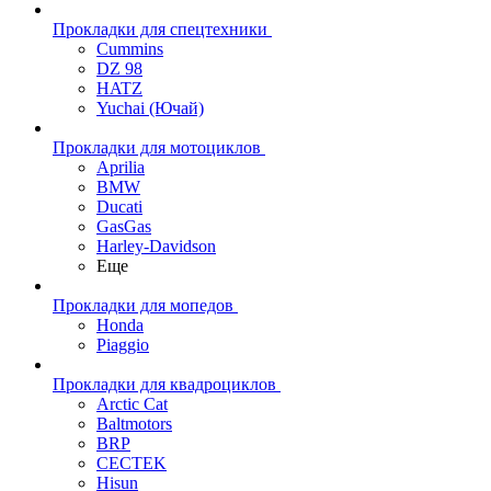
Прокладки для спецтехники
Cummins
DZ 98
HATZ
Yuchai (Ючай)
Прокладки для мотоциклов
Aprilia
BMW
Ducati
GasGas
Harley-Davidson
Еще
Прокладки для мопедов
Honda
Piaggio
Прокладки для квадроциклов
Arctic Cat
Baltmotors
BRP
CECTEK
Hisun