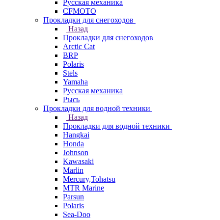
Русская механика
СFMOTO
Прокладки для снегоходов
Назад
Прокладки для снегоходов
Arctic Cat
BRP
Polaris
Stels
Yamaha
Русская механика
Рысь
Прокладки для водной техники
Назад
Прокладки для водной техники
Hangkai
Honda
Johnson
Kawasaki
Marlin
Mercury,Tohatsu
MTR Marine
Parsun
Polaris
Sea-Doo