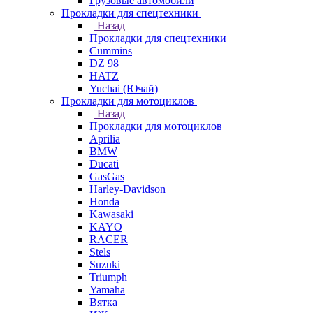
Грузовые автомобили
Прокладки для спецтехники
Назад
Прокладки для спецтехники
Cummins
DZ 98
HATZ
Yuchai (Ючай)
Прокладки для мотоциклов
Назад
Прокладки для мотоциклов
Aprilia
BMW
Ducati
GasGas
Harley-Davidson
Honda
Kawasaki
KAYO
RACER
Stels
Suzuki
Triumph
Yamaha
Вятка