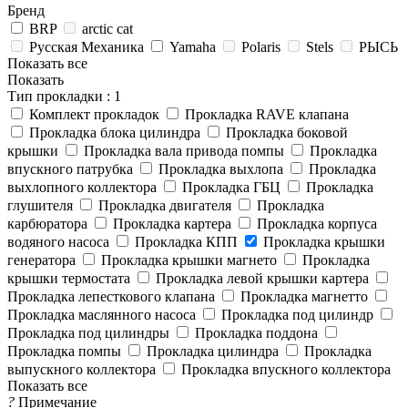
Бренд
BRP
arctic cat
Русская Механика
Yamaha
Polaris
Stels
РЫСЬ
Показать все
Показать
Тип прокладки
: 1
Комплект прокладок
Прокладка RAVE клапана
Прокладка блока цилиндра
Прокладка боковой
крышки
Прокладка вала привода помпы
Прокладка
впускного патрубка
Прокладка выхлопа
Прокладка
выхлопного коллектора
Прокладка ГБЦ
Прокладка
глушителя
Прокладка двигателя
Прокладка
карбюратора
Прокладка картера
Прокладка корпуса
водяного насоса
Прокладка КПП
Прокладка крышки
генератора
Прокладка крышки магнето
Прокладка
крышки термостата
Прокладка левой крышки картера
Прокладка лепесткового клапана
Прокладка магнетто
Прокладка маслянного насоса
Прокладка под цилиндр
Прокладка под цилиндры
Прокладка поддона
Прокладка помпы
Прокладка цилиндра
Прокладка
выпускного коллектора
Прокладка впускного коллектора
Показать все
?
Примечание