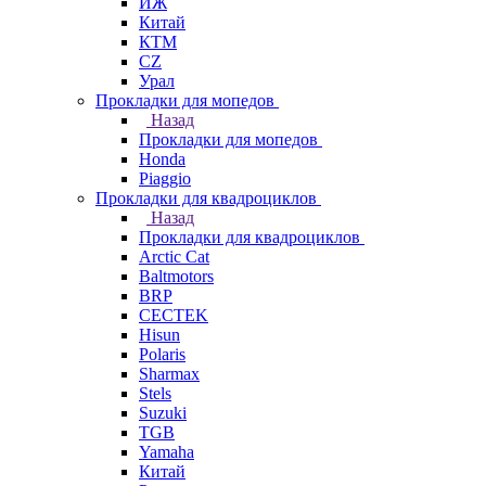
ИЖ
Китай
КТМ
СZ
Урал
Прокладки для мопедов
Назад
Прокладки для мопедов
Honda
Piaggio
Прокладки для квадроциклов
Назад
Прокладки для квадроциклов
Arctic Cat
Baltmotors
BRP
CECTEK
Hisun
Polaris
Sharmax
Stels
Suzuki
TGB
Yamaha
Китай