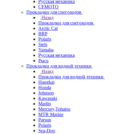
Русская механика
СFMOTO
Прокладки для снегоходов
Назад
Прокладки для снегоходов
Arctic Cat
BRP
Polaris
Stels
Yamaha
Русская механика
Рысь
Прокладки для водной техники
Назад
Прокладки для водной техники
Hangkai
Honda
Johnson
Kawasaki
Marlin
Mercury,Tohatsu
MTR Marine
Parsun
Polaris
Sea-Doo