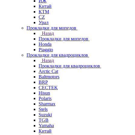
ИЖ
Китай
КТМ
СZ
Урал
Прокладки для мопедов
Назад
Прокладки для мопедов
Honda
Piaggio
Прокладки для квадроциклов
Назад
Прокладки для квадроциклов
Arctic Cat
Baltmotors
BRP
CECTEK
Hisun
Polaris
Sharmax
Stels
Suzuki
TGB
Yamaha
Китай