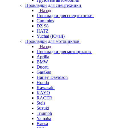
Грузовые автомобили
Прокладки для спецтехники
Назад
Прокладки для спецтехники
Cummins
DZ 98
HATZ
Yuchai (Ючай)
Прокладки для мотоциклов
Назад
Прокладки для мотоциклов
Aprilia
BMW
Ducati
GasGas
Harley-Davidson
Honda
Kawasaki
KAYO
RACER
Stels
Suzuki
Triumph
Yamaha
Вятка