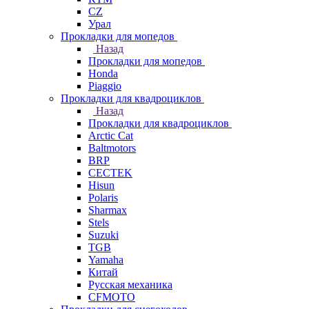
СZ
Урал
Прокладки для мопедов
Назад
Прокладки для мопедов
Honda
Piaggio
Прокладки для квадроциклов
Назад
Прокладки для квадроциклов
Arctic Cat
Baltmotors
BRP
CECTEK
Hisun
Polaris
Sharmax
Stels
Suzuki
TGB
Yamaha
Китай
Русская механика
СFMOTO