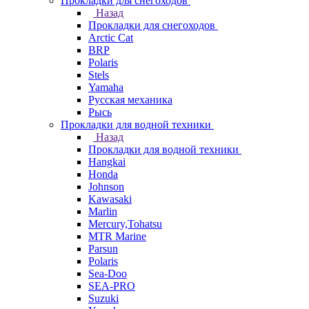
Прокладки для снегоходов
Назад
Прокладки для снегоходов
Arctic Cat
BRP
Polaris
Stels
Yamaha
Русская механика
Рысь
Прокладки для водной техники
Назад
Прокладки для водной техники
Hangkai
Honda
Johnson
Kawasaki
Marlin
Mercury,Tohatsu
MTR Marine
Parsun
Polaris
Sea-Doo
SEA-PRO
Suzuki