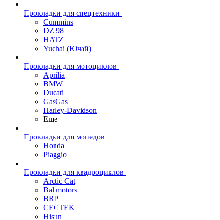
Прокладки для спецтехники
Cummins
DZ 98
HATZ
Yuchai (Ючай)
Прокладки для мотоциклов
Aprilia
BMW
Ducati
GasGas
Harley-Davidson
Еще
Прокладки для мопедов
Honda
Piaggio
Прокладки для квадроциклов
Arctic Cat
Baltmotors
BRP
CECTEK
Hisun