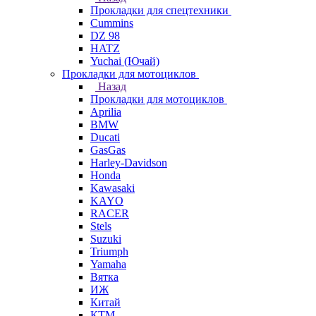
Прокладки для спецтехники
Cummins
DZ 98
HATZ
Yuchai (Ючай)
Прокладки для мотоциклов
Назад
Прокладки для мотоциклов
Aprilia
BMW
Ducati
GasGas
Harley-Davidson
Honda
Kawasaki
KAYO
RACER
Stels
Suzuki
Triumph
Yamaha
Вятка
ИЖ
Китай
КТМ