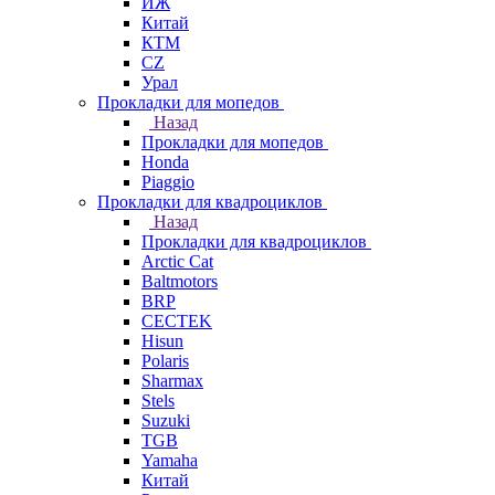
ИЖ
Китай
КТМ
СZ
Урал
Прокладки для мопедов
Назад
Прокладки для мопедов
Honda
Piaggio
Прокладки для квадроциклов
Назад
Прокладки для квадроциклов
Arctic Cat
Baltmotors
BRP
CECTEK
Hisun
Polaris
Sharmax
Stels
Suzuki
TGB
Yamaha
Китай