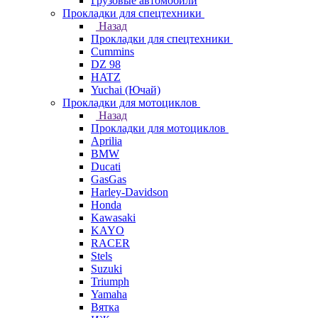
Грузовые автомобили
Прокладки для спецтехники
Назад
Прокладки для спецтехники
Cummins
DZ 98
HATZ
Yuchai (Ючай)
Прокладки для мотоциклов
Назад
Прокладки для мотоциклов
Aprilia
BMW
Ducati
GasGas
Harley-Davidson
Honda
Kawasaki
KAYO
RACER
Stels
Suzuki
Triumph
Yamaha
Вятка