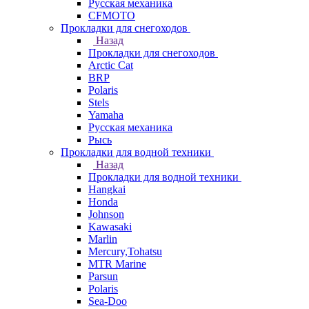
Русская механика
СFMOTO
Прокладки для снегоходов
Назад
Прокладки для снегоходов
Arctic Cat
BRP
Polaris
Stels
Yamaha
Русская механика
Рысь
Прокладки для водной техники
Назад
Прокладки для водной техники
Hangkai
Honda
Johnson
Kawasaki
Marlin
Mercury,Tohatsu
MTR Marine
Parsun
Polaris
Sea-Doo