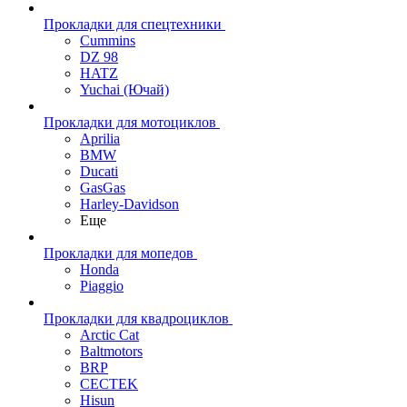
Прокладки для спецтехники
Cummins
DZ 98
HATZ
Yuchai (Ючай)
Прокладки для мотоциклов
Aprilia
BMW
Ducati
GasGas
Harley-Davidson
Еще
Прокладки для мопедов
Honda
Piaggio
Прокладки для квадроциклов
Arctic Cat
Baltmotors
BRP
CECTEK
Hisun