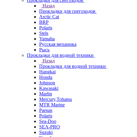
Прокладки для снегоходов
Назад
Прокладки для снегоходов
Arctic Cat
BRP
Polaris
Stels
Yamaha
Русская механика
Рысь
Прокладки для водной техники
Назад
Прокладки для водной техники
Hangkai
Honda
Johnson
Kawasaki
Marlin
Mercury,Tohatsu
MTR Marine
Parsun
Polaris
Sea-Doo
SEA-PRO
Suzuki