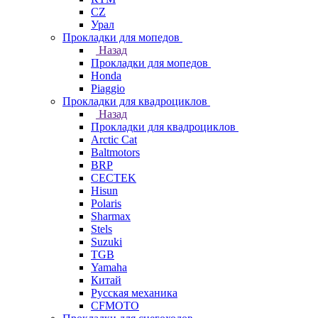
СZ
Урал
Прокладки для мопедов
Назад
Прокладки для мопедов
Honda
Piaggio
Прокладки для квадроциклов
Назад
Прокладки для квадроциклов
Arctic Cat
Baltmotors
BRP
CECTEK
Hisun
Polaris
Sharmax
Stels
Suzuki
TGB
Yamaha
Китай
Русская механика
СFMOTO