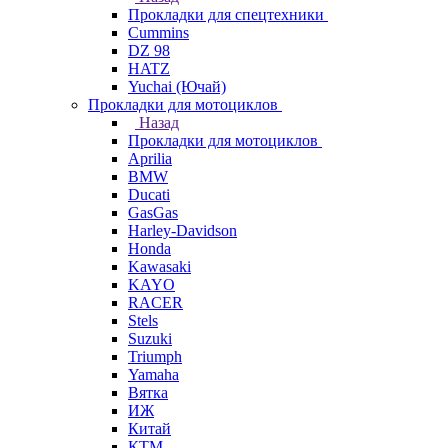
Прокладки для спецтехники
Cummins
DZ 98
HATZ
Yuchai (Ючай)
Прокладки для мотоциклов
Назад
Прокладки для мотоциклов
Aprilia
BMW
Ducati
GasGas
Harley-Davidson
Honda
Kawasaki
KAYO
RACER
Stels
Suzuki
Triumph
Yamaha
Вятка
ИЖ
Китай
КТМ