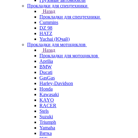
Грузовые автомобили
Прокладки для спецтехники
Назад
Прокладки для спецтехники
Cummins
DZ 98
HATZ
Yuchai (Ючай)
Прокладки для мотоциклов
Назад
Прокладки для мотоциклов
Aprilia
BMW
Ducati
GasGas
Harley-Davidson
Honda
Kawasaki
KAYO
RACER
Stels
Suzuki
Triumph
Yamaha
Вятка