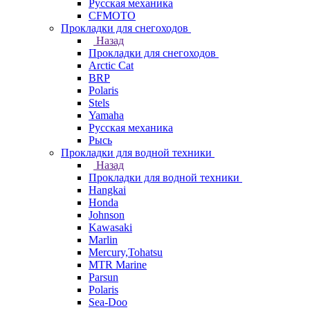
Русская механика
СFMOTO
Прокладки для снегоходов
Назад
Прокладки для снегоходов
Arctic Cat
BRP
Polaris
Stels
Yamaha
Русская механика
Рысь
Прокладки для водной техники
Назад
Прокладки для водной техники
Hangkai
Honda
Johnson
Kawasaki
Marlin
Mercury,Tohatsu
MTR Marine
Parsun
Polaris
Sea-Doo