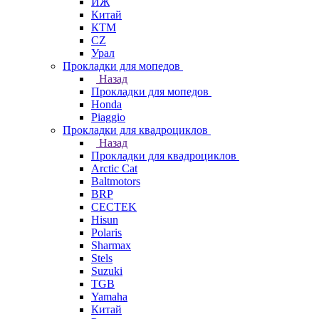
ИЖ
Китай
КТМ
СZ
Урал
Прокладки для мопедов
Назад
Прокладки для мопедов
Honda
Piaggio
Прокладки для квадроциклов
Назад
Прокладки для квадроциклов
Arctic Cat
Baltmotors
BRP
CECTEK
Hisun
Polaris
Sharmax
Stels
Suzuki
TGB
Yamaha
Китай