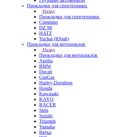
Грузовые автомобили
Прокладки для спецтехники
Назад
Прокладки для спецтехники
Cummins
DZ 98
HATZ
Yuchai (Ючай)
Прокладки для мотоциклов
Назад
Прокладки для мотоциклов
Aprilia
BMW
Ducati
GasGas
Harley-Davidson
Honda
Kawasaki
KAYO
RACER
Stels
Suzuki
Triumph
Yamaha
Вятка