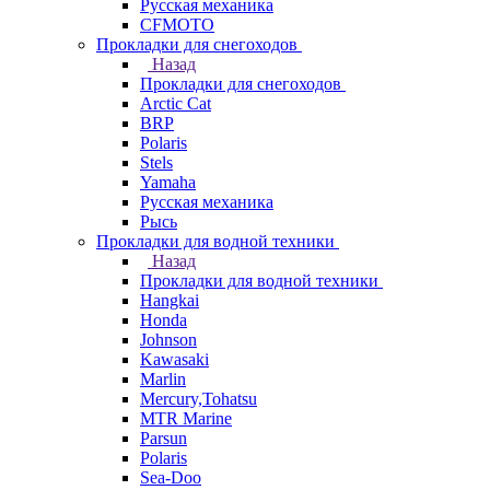
Русская механика
СFMOTO
Прокладки для снегоходов
Назад
Прокладки для снегоходов
Arctic Cat
BRP
Polaris
Stels
Yamaha
Русская механика
Рысь
Прокладки для водной техники
Назад
Прокладки для водной техники
Hangkai
Honda
Johnson
Kawasaki
Marlin
Mercury,Tohatsu
MTR Marine
Parsun
Polaris
Sea-Doo