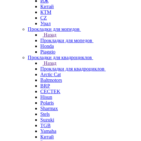
ИЖ
Китай
КТМ
СZ
Урал
Прокладки для мопедов
Назад
Прокладки для мопедов
Honda
Piaggio
Прокладки для квадроциклов
Назад
Прокладки для квадроциклов
Arctic Cat
Baltmotors
BRP
CECTEK
Hisun
Polaris
Sharmax
Stels
Suzuki
TGB
Yamaha
Китай