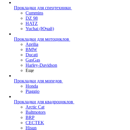
Прокладки для спецтехники
Cummins
DZ 98
HATZ
Yuchai (Ючай)
Прокладки для мотоциклов
Aprilia
BMW
Ducati
GasGas
Harley-Davidson
Еще
Прокладки для мопедов
Honda
Piaggio
Прокладки для квадроциклов
Arctic Cat
Baltmotors
BRP
CECTEK
Hisun