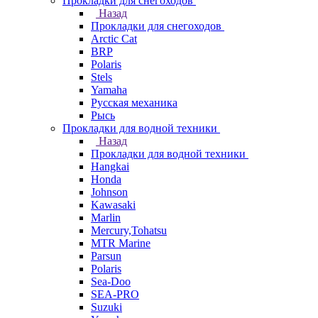
Прокладки для снегоходов
Назад
Прокладки для снегоходов
Arctic Cat
BRP
Polaris
Stels
Yamaha
Русская механика
Рысь
Прокладки для водной техники
Назад
Прокладки для водной техники
Hangkai
Honda
Johnson
Kawasaki
Marlin
Mercury,Tohatsu
MTR Marine
Parsun
Polaris
Sea-Doo
SEA-PRO
Suzuki