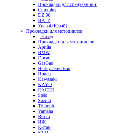
Прокладки для спецтехники
Cummins
DZ 98
HATZ
Yuchai (Ючай)
Прокладки для мотоциклов
Назад
Прокладки для мотоциклов
Aprilia
BMW
Ducati
GasGas
Harley-Davidson
Honda
Kawasaki
KAYO
RACER
Stels
Suzuki
Triumph
Yamaha
Вятка
ИЖ
Китай
КТМ