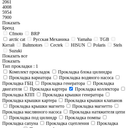
2061
4008
5954
7900
Показать
Бренд
Cfmoto
BRP
arctic cat
Русская Механика
Yamaha
TGB
Китай
Baltmotors
Cectek
HISUN
Polaris
Stels
Suzuki
Показать все
Показать
Тип прокладки
: 1
Комплект прокладок
Прокладка блока цилиндра
Прокладка вариатора
Прокладка водяного насоса
Прокладка ГБЦ
Прокладка генератора
Прокладка
двигателя
Прокладка картера
Прокладка коллектора
Прокладка КПП
Прокладка крышки генератора
Прокладка крышки картера
Прокладка крышки клапанов
Прокладка крышки магнето
Прокладка магнетто
Прокладка маслянного насоса
Прокладка натяжителя цепи
Прокладка под цилиндр
Прокладка помпы
Прокладка сапуна
Прокладка сцепления
Прокладка