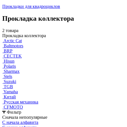
Прокладки для квадроциклов
Прокладка коллектора
2 товара
Прокладка коллектора
Arctic Cat
Baltmotors
BRP
CECTEK
Hisun
Polaris
Sharmax
Stels
Suzuki
TGB
Yamaha
Китай
Русская механика
СFMOTO
Фильтр
Сначала непопулярные
С начала алфавита