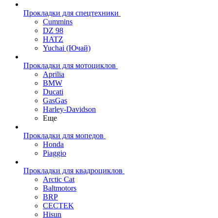
Прокладки для спецтехники
Cummins
DZ 98
HATZ
Yuchai (Ючай)
Прокладки для мотоциклов
Aprilia
BMW
Ducati
GasGas
Harley-Davidson
Еще
Прокладки для мопедов
Honda
Piaggio
Прокладки для квадроциклов
Arctic Cat
Baltmotors
BRP
CECTEK
Hisun