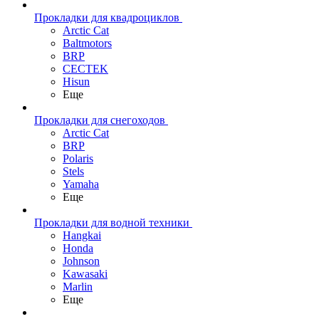
Прокладки для квадроциклов
Arctic Cat
Baltmotors
BRP
CECTEK
Hisun
Еще
Прокладки для снегоходов
Arctic Cat
BRP
Polaris
Stels
Yamaha
Еще
Прокладки для водной техники
Hangkai
Honda
Johnson
Kawasaki
Marlin
Еще