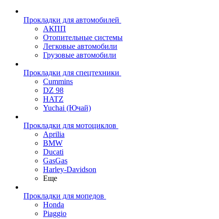
Прокладки для автомобилей
АКПП
Отопительные системы
Легковые автомобили
Грузовые автомобили
Прокладки для спецтехники
Cummins
DZ 98
HATZ
Yuchai (Ючай)
Прокладки для мотоциклов
Aprilia
BMW
Ducati
GasGas
Harley-Davidson
Еще
Прокладки для мопедов
Honda
Piaggio